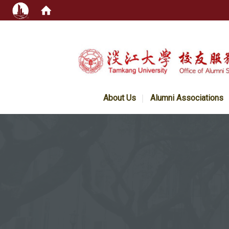
:::
About Us
Alumni Associations