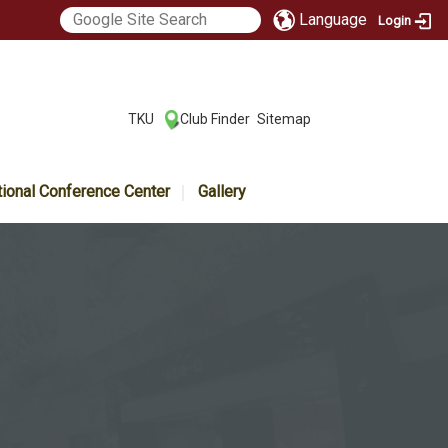
Language
Login
:::
TKU
Club Finder
Sitemap
|
|
tional Conference Center
Gallery