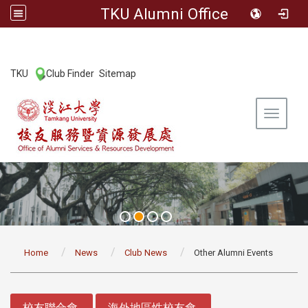
TKU Alumni Office
:::
TKU
Club Finder
Sitemap
|
|
Toggle 
:::
Home
News
Club News
Other Alumni Events
:::
校友聯合會
海外地區性校友會