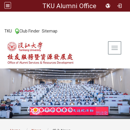
TKU Alumni Office
:::
TKU
Club Finder
Sitemap
|
|
Toggle 
:::