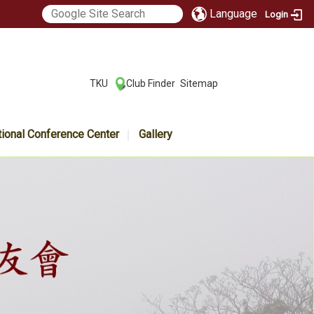
Language
Login
:::
TKU
Club Finder
Sitemap
|
|
tional Conference Center
Gallery