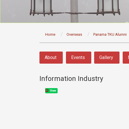
:::
Home
Overseas
Panama TKU Alumni
:::
About
Events
Gallery
Information Industry
Share