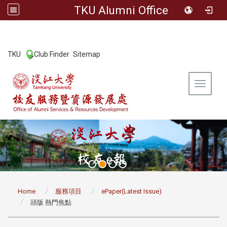
TKU Alumni Office
:::
TKU
Club Finder
Sitemap
|
|
Toggle 
:::
Home
服務項目
ePaper(Latest Issue)
頭版 熱門焦點