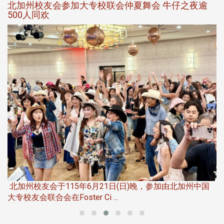
北加州校友会参加大专校联会仲夏舞会 牛仔之夜逾
500人同欢
友
华
北加州校友会于115年6月21日(日)晚，参加由北加州中国
伴
大专校友会联合会在Foster Ci ...