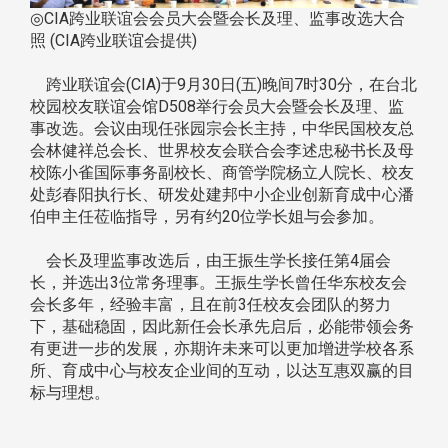
◎CIA跨业联谊会会员大会暨会长及理、监事改选大合
照 (CIA跨业联谊会提供)
跨业联谊会(CIA)于9月30日(五)晚间7时30分，在台北
校园校友联谊会馆D508举行会员大会暨会长及理、监
事改选。会议由现任张园宗会长主持，中华民国校友总
会林健祥总会长、世界校友会联合会李述忠秘书长及母
校陈小雀国际事务副校长、商管学院杨立人院长、校友
处彭春阳执行长、研发处建邦中小企业创新育成中心潘
伯申主任莅临指导，另有约20位学长姐与会参加。
会长及理监事改选后，由王振生学长接任第4届会
长，并选出3位常务理事。王振生学长曾任华东校友会
会长多年，经验丰富，且在前3任校友会团队的努力
下，基础稳固，因此新任会长承先启后，必能带领会务
有更进一步的发展，亦期许未来可以更加增进学校各系
所、育成中心与校友企业间的互动，以达互惠双赢的目
标与理想。