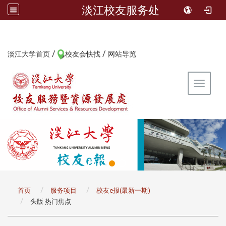
淡江校友服务处
/
/
:::
淡江大学首页
校友会快找
网站导览
Toggle 
:::
首页
服务项目
校友e报(最新一期)
头版 热门焦点