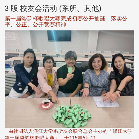
3 版 校友会活动 (系所、其他)
第一届淡韵杯歌唱大赛完成初赛公开抽籤 落实公
平、公正、公开竞赛精神
第
夜
由社团法人淡江大学系所友会联合总会主办的「淡江大学
第一届淡韵杯歌唱大赛」，于115年6月11 ...