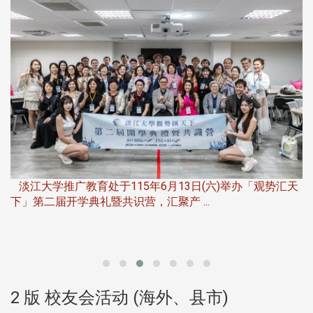
淡江大学推广教育处于115年6月13日(六)举办「观势汇天
下」第二届开学典礼暨共识营，汇聚产 ...
，
产
2 版 校友会活动 (海外、县市)