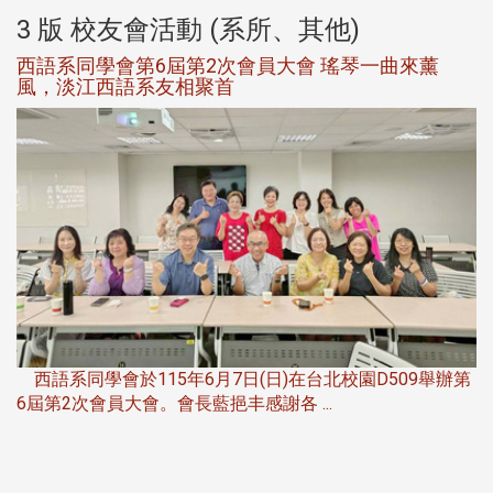
3 版 校友會活動 (系所、其他)
西語系同學會第6屆第2次會員大會 瑤琴一曲來薰
風，淡江西語系友相聚首
，
西語系同學會於115年6月7日(日)在台北校園D509舉辦第
6屆第2次會員大會。會長藍挹丰感謝各 ...
第