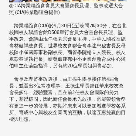
◎CIA跨業聯誼會會員大會暨會長及理、監事改選大合
照 (CIA跨業聯誼會提供)
跨業聯誼會(CIA)於9月30日(五)晚間7時30分，在台北
校園校友聯誼會館D508舉行會員大會暨會長及理、監
事改選。會議由現任張園宗會長主持，中華民國校友總
會林健祥總會長、世界校友會聯合會李述忠秘書長及母
校陳小雀國際事務副校長、商管學院楊立人院長、校友
處彭春陽執行長、研發處建邦中小企業創新育成中心潘
伯申主任蒞臨指導，另有約20位學長姐與會參加。
會長及理監事改選後，由王振生學長接任第4屆會
長，並選出3位常務理事。王振生學長曾任華東校友會
會長多年，經驗豐富，且在前3任校友會團隊的努力
下，基礎穩固，因此新任會長承先啟後，必能帶領會務
有更進一步的發展，亦期許未來可以更加增進學校各系
所、育成中心與校友企業間的互動，以達互惠雙贏的目
標與理想。