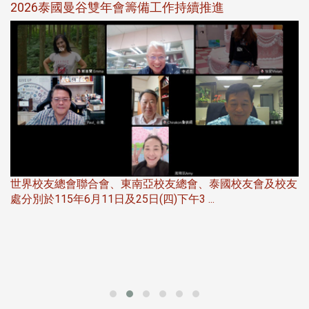
選
2026泰國曼谷雙年會籌備工作持續推進
5
世界校友總會聯合會、東南亞校友總會、泰國校友會及校友
服
處分別於115年6月11日及25日(四)下午3 ...
北
大