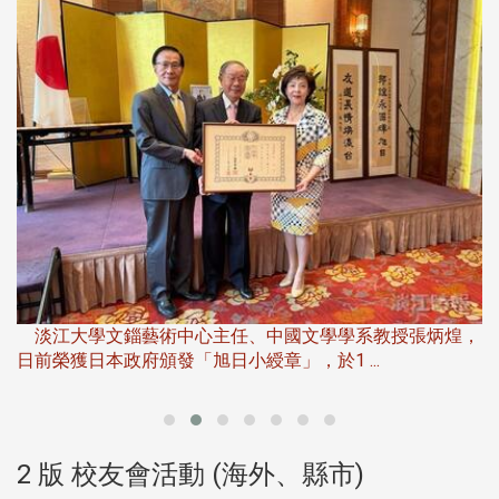
淡
下
淡江大學文錙藝術中心主任、中國文學學系教授張炳煌，
日前榮獲日本政府頒發「旭日小綬章」，於1 ...
董
2 版 校友會活動 (海外、縣市)