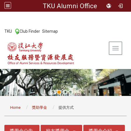
TKU Alumni Office
:::
TKU
Club Finder
Sitemap
|
|
Toggle 
:::
Home
獎助學金
提供方式
:::
獎學金公告
校友獎學金
獎學金介紹