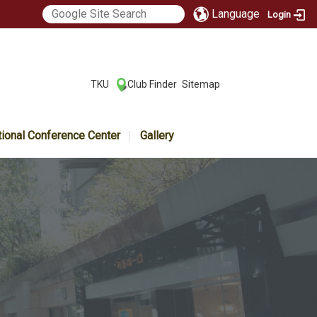
Language
Login
:::
TKU
Club Finder
Sitemap
|
|
tional Conference Center
Gallery