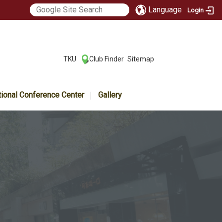
Language
Login
:::
TKU
Club Finder
Sitemap
|
|
tional Conference Center
Gallery