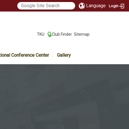
Language
Login
:::
TKU
Club Finder
Sitemap
|
|
tional Conference Center
Gallery