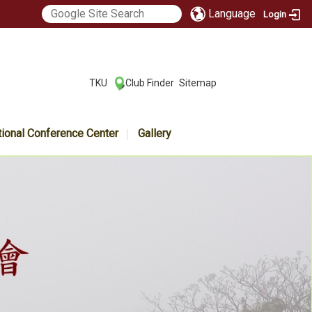
Language
Login
:::
TKU
Club Finder
Sitemap
|
|
tional Conference Center
Gallery