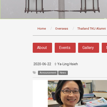
:::
Home
Overseas
Thailand TKU Alumni
:::
About
Events
Gallery
2020-06-22
Ya-Ling Hsieh
Announcement
News