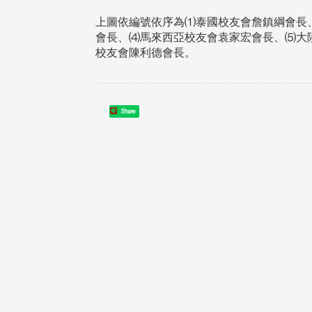
上圖依編號依序為⑴泰國校友會詹鎮綱會長
會長、⑷馬來西亞校友會袁家宏會長、⑸大
校友會陳利德會長。
在連日大雨陰霾下，風保系友
在115年6月27日(六)舉辦的一
遊，神奇迎來超幸運好天氣。大 .
江大學電子與電機系友會於115
Share
6月28日在台北校區盛大舉辦
無人科技與前瞻應用論壇」，特
請 ...
4 版 捐款徵信、其他消
4 版 捐款徵信、其他
息
息
友個人資料保護聲明
歡迎訂閱校友e報！