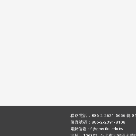
校配合「個人資料保護法」之施
，並導入個資管理，對於校友之
人資料應盡善良管理人之責任，
於母校 ...
聯絡電話：886-2-2621-5656 轉 8
傳真號碼：886-2-2391-8108
電郵信箱：fl@gms.tku.edu.tw
地址：106302 台北市大安區金華