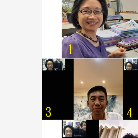
治大學主任秘書、中文系校友
校友處執行長彭春陽於115年
守正，於115年6月2日(二)率政
30日(四)榮退，為其十四年來
大學校友服務相關同仁蒞臨本 ...
校友服務、凝聚海內外校友情 ...
 版 校友會活動 (海
2 版 校友會活動 (海
外、縣市)
外、縣市)
東校友會6月活動
台北市校友會6月份活動