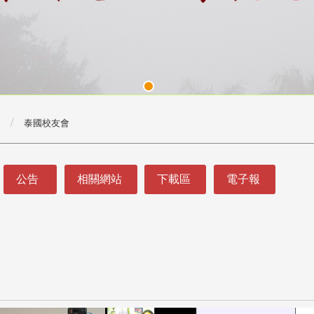
泰國校友會
公告
相關網站
下載區
電子報
頭版 熱門焦點
頭版 熱門焦點
處
校友處新任執行長武士戎上
淡江大學董事會議改
念
任 攜手校友共創淡江新里程
聘任許輝煌為校長 新
董事