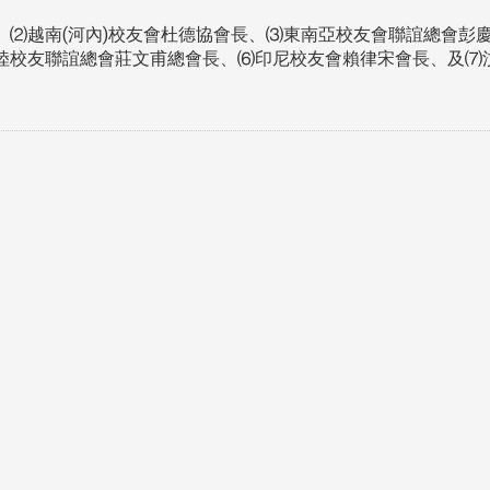
、⑵越南(河內)校友會杜德協會長、⑶東南亞校友會聯誼總會彭
陸校友聯誼總會莊文甫總會長、⑹印尼校友會賴律宋會長、及⑺
跨業合作協進會第二屆第
香港校友會前會長葉雅琴學姐與
會
大會於6月5日下午7時，
杜天寶學長一家，於115年6月4日
日
園D508室舉行，本校潘
(四)返校拜訪校友處，受到校友 ...
..
長、 ...
消
4 版 捐款徵信、其他消
4 版 捐款徵信
息
息
歡迎使用「淡江大學校園徵才
捐款芳名錄
線上系統」