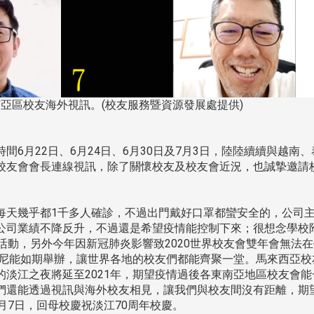
南加州校友會於115年6月2
台中市校友會於115年6月24日
在美國洛杉磯華僑文教服
，在
亞區校友海外視訊。(校友服務暨資源發展處提供)
(三)舉辦拜會台中市政府活動。參
（洛僑文化中心）會議室召
玲學
訪團由母校戰略所所長李大中、 ...
...
6月22日、6月24日、6月30日及7月3日，陸陸續續與越南、
校友會會長連線視訊，除了關懷校友及校友會近況，也誠摯邀請
。
3 版 校友會活動 (系
3 版 校友會活動 
每天幾乎都1千多人確診，不過出門戴好口罩都蠻安全的，公司
所、其他)
所、其他)
公司業績不降反升，不過還是希望疫情能控制下來；很想念學校
聚
【校友來訪】香港校友會前會
邱孝賢接任跨業合作協
活動，另外今年因新冠肺炎影響致2020世界校友會雙年會無法
長葉雅琴、杜天寶學長
屆理事長
印尼能如期舉辦，讓世界各地的校友們都能齊聚一堂。馬來西亞校
淡江之夜將延至2021年，期望疫情過後各東南亞地區校友會能
們還能透過視訊與海外校友相見，讓我們與校友間沒有距離，期
月7日，回母校慶祝淡江70周年校慶。