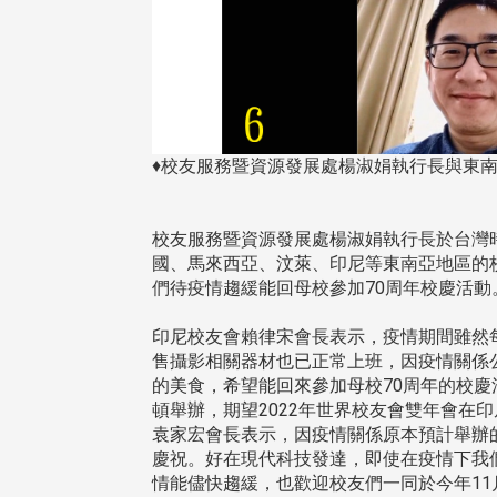
東校友會於115年6月10日(三)
台北市校友會於6月6日(六)舉辦
16日(二)，27名校友夥伴一同前
「新店瑠公圳知性健行活動」
♦校友服務暨資源發展處楊淑娟執行長與東南
中國寧夏省參訪，活 ...
領隊温明正學長與副領隊呂惠
姐的精 ...
校友服務暨資源發展處楊淑娟執行長於台灣時間
國、馬來西亞、汶萊、印尼等東南亞地區的
們待疫情趨緩能回母校參加70周年校慶活動
 版 校友會活動 (系
3 版 校友會活動 (系
印尼校友會賴律宋會長表示，疫情期間雖然
所、其他)
所、其他)
售攝影相關器材也已正常上班，因疫情關係
機系友會第3屆第4次理監事
風保系友會蘭陽探梅漫遊 齊
的美食，希望能回來參加母校70周年的校慶
議暨系友論壇
共譜初夏歡樂樂章
頓舉辦，期望2022年世界校友會雙年會在
袁家宏會長表示，因疫情關係原本預計舉辦的
慶祝。好在現代科技發達，即使在疫情下我
情能儘快趨緩，也歡迎校友們一同於今年11