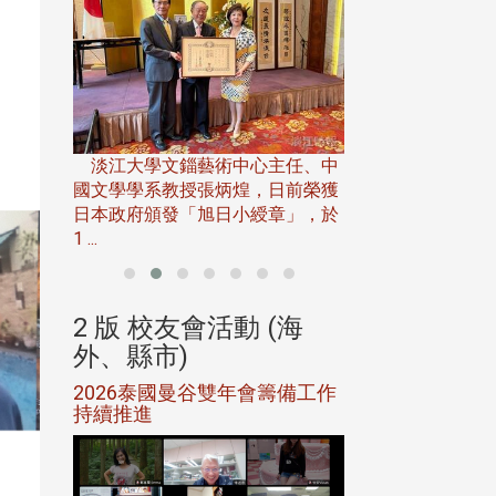
淡江大學推廣教育處
13日(六)舉辦「
淡江大學文錙藝術中心主任、中
屆開學典禮暨共識營，
15)年7
國文學學系教授張炳煌，日前榮獲
事會於6月
日本政府頒發「旭日小綬章」，於
1 ...
(海
2 版 校友會活動 (海
2 版 校友會
外、縣市)
外、縣市)
5年年中
2026泰國曼谷雙年會籌備工作
北加州校友會參
116年
持續推進
仲夏舞會 牛仔之
下屆世界
歡