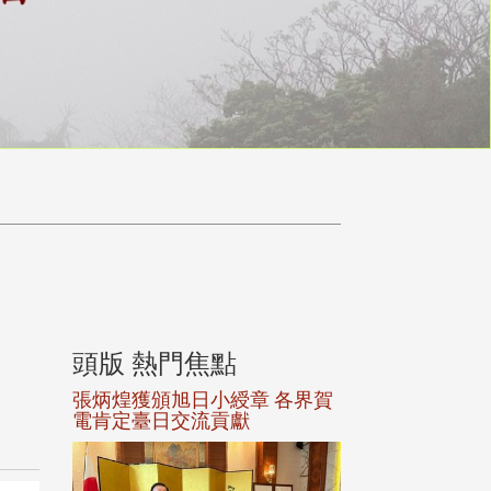
頭版 熱門焦點
頭版 熱門焦
選案報部
張炳煌獲頒旭日小綬章 各界賀
觀勢匯天下校友
聘范巽綠
電肯定臺日交流貢獻