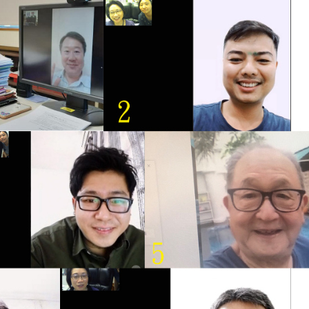
淡江大學於115年7月30日(四)舉
辦布達暨單位主管交接典禮。115
7月
本校校長葛煥昭將於今(1
學年度校友服務暨資源發展 ...
深耕
月31日(五)任期屆滿。董
24日(三)下午5時 ...
2 版 校友會活動 (海
2 版 校友會活動 
外、縣市)
外、縣市)
台中市校友會拜會盧秀燕市
南加州校友會召開11
長 校友交流智慧治理凝聚向
理事會議 許宗由當選
心力
會長 並獲授權承辦
校友雙年會