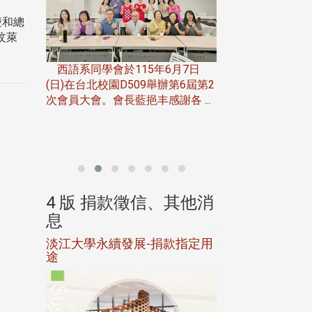
慶和總
汶萊
一次會員
在台北校
西語系同學會於115年6月7日
伯申研發
(日)在台北校園D509舉辦第6屆第2
次會員大會。會長藍挹丰感謝各 ...
由社團法人淡江大
合總會主辦的「淡
韻盃歌唱大賽」，於11
、其他消
4 版 捐款徵信、其他消
4 版 捐款
息
息
淡江大學永續發展-捐款指定用
校友個人資料保
途