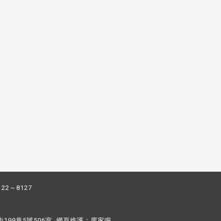
122～8127
街199巷5號506室 網頁維護：
廖家鳴​