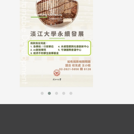
母校配合「個人資
行，並導入個資管
個人資料應盡善良
並於母校 ...