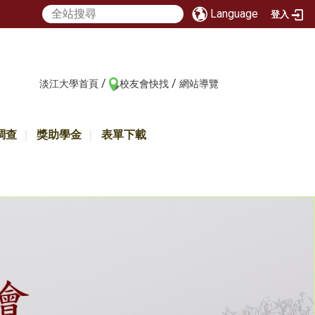
Language
登入
/
/
:::
淡江大學首頁
校友會快找
網站導覽
調查
獎助學金
表單下載