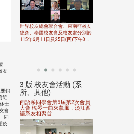
世界校友總會聯合會、東南亞校友
總會、泰國校友會及校友處分別於
7日(日)
115年6月11日及25日(四)下午3 ...
務中心
北加州校友會於115
開115
晚，參加由北加州
聯合會在Foster Ci ..
泰
校友
(系
3 版 校友會活動 (系
3 版 校友會
主要銷
所、其他)
所、其他)
附近
進會第2
西語系同學會第6屆第2次會員
第一屆淡韻盃歌
在休士
大會 瑤琴一曲來薰風，淡江西
賽公開抽籤 落
友會
語系友相聚首
正、公開競賽精
一同
望疫