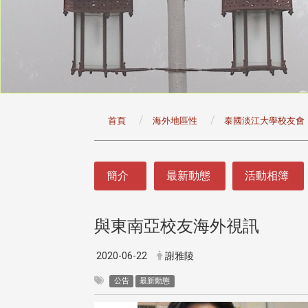
:::
首頁
海外地區性
泰國淡江大學校友會
:::
簡介
最新動態
活動相簿
與東南亞校友海外視訊
頭版 熱門焦點
頭版 熱門焦點
治大學主任秘書曾守正率隊
十四載深耕校友情誼 校友
2020-06-22
謝雅陵
訪校友處 深化校友工作交
執行長彭春陽榮退 校友感
共享實務經驗
相伴同行
公告
最新動態