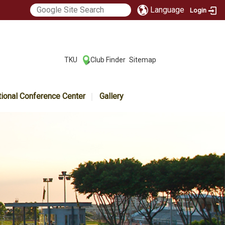
Language
Login
:::
TKU
Club Finder
Sitemap
|
|
tional Conference Center
Gallery