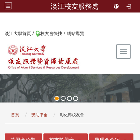
淡江校友服務處
/
/
:::
淡江大學首頁
校友會快找
網站導覽
Toggle 
:::
首頁
獎助學金
彰化縣校友會
:::
獎學金公告
校友獎學金
獎學金介紹