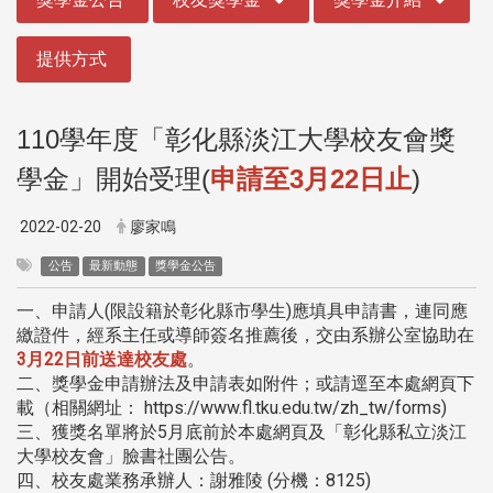
提供方式
110
學年度「彰化縣淡江⼤學校友會獎
學⾦」開始受理
(
申請⾄
3
⽉
22
⽇⽌
)
2022-02-20
廖家鳴
公告
最新動態
獎學金公告
一、申請人(限設籍於彰化縣市學生)應填具申請書，連同應
繳證件，經系主任或導師簽名推薦後，交由系辦公室協助在
3月22日前送達校友處
。
二、獎學金申請辦法及申請表如附件；或請逕至本處網頁下
載（相關網址： https://www.fl.tku.edu.tw/zh_tw/forms)
三、獲獎名單將於5月底前於本處網頁及「彰化縣私立淡江
大學校友會」臉書社團公告。
四、校友處業務承辦人：謝雅陵 (分機：8125)