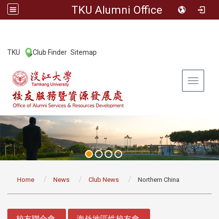
TKU Alumni Office
:::
TKU
Club Finder
Sitemap
|
|
Toggle 
:::
Home
News
Club News
Northern China
:::
校友聯合會
海外地區性校友會