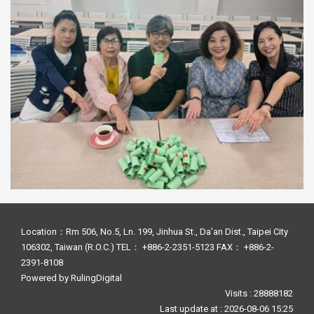
Location：Rm 506, No.5, Ln. 199, Jinhua St., Da’an Dist., Taipei City
106302, Taiwan (R.O.C.) TEL： +886-2-2351-5123 FAX： +886-2-
2391-8108
Powered by
RulingDigital
Visits : 28888182
Last update at :
2026-08-06 15:25