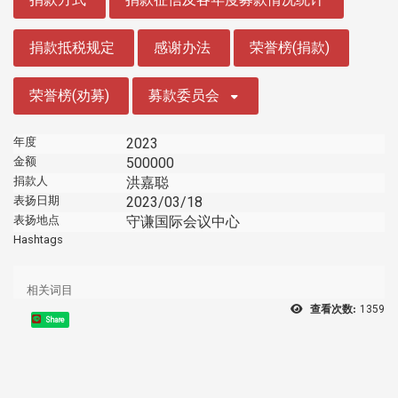
捐款抵税规定
感谢办法
荣誉榜(捐款)
荣誉榜(劝募)
募款委员会
年度
2023
金额
500000
捐款人
洪嘉聪
表扬日期
2023/03/18
表扬地点
守谦国际会议中心
Hashtags
相关词目
查看次数:
1359
Share