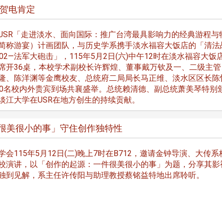
线上系统」
统贺电肯定
USR「走进淡水、面向国际：推广台湾最具影响力的经典游程与
简称游宴）计画团队，与历史学系携手淡水福容大饭店的「清法
02—法军大砲击」，115年5月2日(六)中午12时在淡水福容大饭
席开36桌，本校学术副校长许辉煌、董事戴万钦及一、二级主管
隆、陈洋渊等金鹰校友、总统府二局局长马正维、淡水区区长陈
00名校内外贵宾到场共襄盛举。总统赖清德、副总统萧美琴特别
淡江大学在USR在地方创生的持续贡献。
「很美很小的事」守住创作独特性
会115年5月12日(二)晚上7时在B712，邀请金钟导演、大传系
校演讲，以「创作的起源：一件很美很小的事」为题，分享其影
独到见解，系主任许传阳与助理教授蔡铭益特地出席聆听。