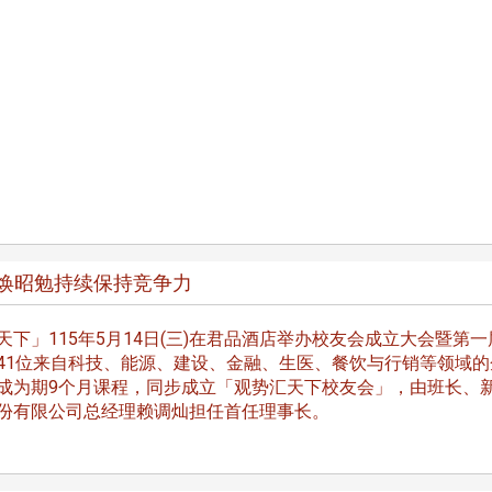
跨业合作协进会第二届第
香港校友会前会长叶雅琴学姐与
会
大会于6月5日下午7时，
杜天宝学长一家，于115年6月4日
日
园D508室举行，本校潘
(四)返校拜访校友处，受到校友 ...
..
长、 ...
焕昭勉持续保持竞争力
天下」115年5月14日(三)在君品酒店举办校友会成立大会暨第一
41位来自科技、能源、建设、金融、生医、餐饮与行销等领域的
成为期9个月课程，同步成立「观势汇天下校友会」，由班长、
消
4 版 捐款征信、其他消
4 版 捐款征信
份有限公司总经理赖调灿担任首任理事长。
息
息
欢迎使用「淡江大学校园征才
捐款芳名录