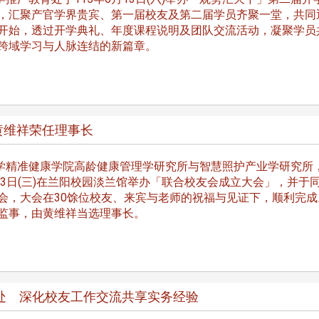
，汇聚产官学界贵宾、第一届校友及第二届学员齐聚一堂，共同
开始，透过开学典礼、年度课程说明及团队交流活动，凝聚学员
跨域学习与人脉连结的新篇章。
黄维祥荣任理事长
精准健康学院高龄健康管理学研究所与智慧照护产业学研究所
6月3日(三)在兰阳校园淡兰馆举办「联合校友会成立大会」，并于
会，大会在30馀位校友、来宾与老师的祝福与见证下，顺利完成
监事，由黄维祥当选理事长。
头版 热门焦点
头版 热门焦点
处 深化校友工作交流共享实务经验