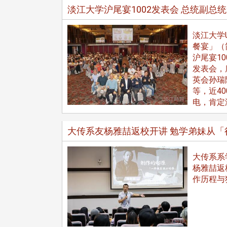
淡江大学沪尾宴1002发表会 总统副总
淡江大学
餐宴」（
校配合「个人资料保护法」之施
沪尾宴10
，并导入个资管理，对于校友之
发表会，
人资料应尽善良管理人之责任，
英会孙瑞
于母校 ...
等，近4
电，肯定
大传系友杨雅喆返校开讲 勉学弟妹从
大传系系学
杨雅喆返
作历程与