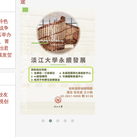
途
特色
战争
母校配合「个人资
店举办
行，并导入个资管
、菁
个人资料应尽善良
怡君
并于母校 ...
颁发贺
校友
视创