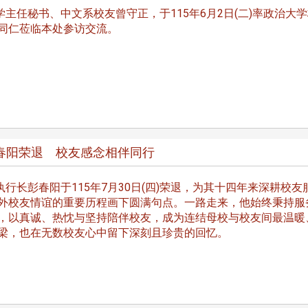
处
校友处新任执行长武士戎上
淡江大学董事会议改
念
任 携手校友共创淡江新里程
聘任许辉煌为校长 新
主任秘书、中文系校友曾守正，于115年6月2日(二)率政治大
董事
同仁莅临本处参访交流。
春阳荣退 校友感念相伴同行
淡江大学于115年7月30日(四)举
办布达暨单位主管交接典礼。115
7月
本校校长葛焕昭将于今(1
学年度校友服务暨资源发展 ...
行长彭春阳于115年7月30日(四)荣退，为其十四年来深耕校友
深耕
月31日(五)任期届满。董
外校友情谊的重要历程画下圆满句点。一路走来，他始终秉持服
24日(三)下午5时 ...
，以真诚、热忱与坚持陪伴校友，成为连结母校与校友间最温暖
梁，也在无数校友心中留下深刻且珍贵的回忆。
2 版 校友会活动 (海
2 版 校友会活动 
外、县市)
外、县市)
台中市校友会拜会卢秀燕市
南加州校友会召开11