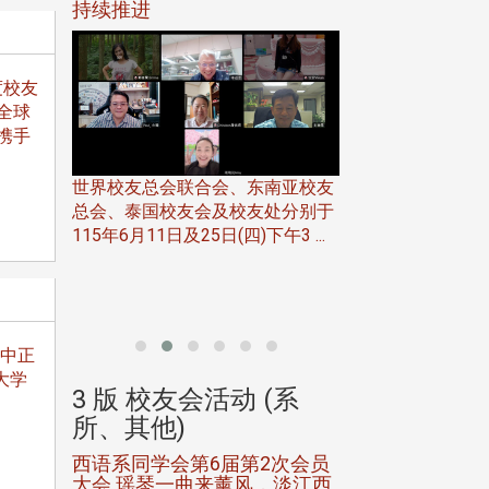
116年
持续推进
仲夏舞会 牛仔之
下届世界
欢
度校友
全球
携手
世界校友总会联合会、东南亚校友
总会、泰国校友会及校友处分别于
7日(日)
115年6月11日及25日(四)下午3 ...
务中心
北加州校友会于115
开115
晚，参加由北加州
联合会在Foster Ci ..
市中正
大学
(系
3 版 校友会活动 (系
3 版 校友会
所、其他)
所、其他)
进会第2
西语系同学会第6届第2次会员
第一届淡韵杯歌
大会 瑶琴一曲来薰风，淡江西
赛公开抽籤 落