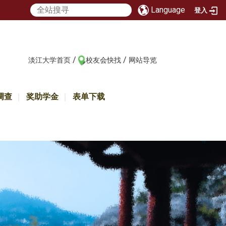
Language
登入
/
/
:::
淡江大学首页
校友会快找
网站导览
调查
奖助学金
表单下载