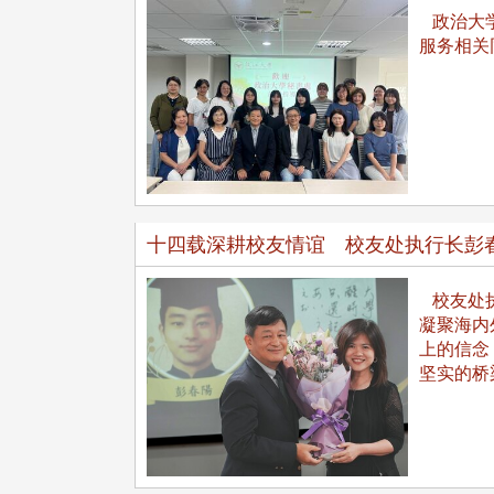
治大学主任秘书曾守正率队
十四载深耕校友情谊 校友
访校友处 深化校友工作交
执行长彭春阳荣退 校友感
政治大学
共享实务经验
相伴同行
服务相关
十四载深耕校友情谊 校友处执行长彭
治大学主任秘书、中文系校友
校友处执行长彭春阳于115年
校友处执
守正，于115年6月2日(二)率政
30日(四)荣退，为其十四年来
凝聚海内
大学校友服务相关同仁莅临本 ...
校友服务、凝聚海内外校友情 ...
上的信念
坚实的桥
 版 校友会活动 (海
2 版 校友会活动 (海
外、县市)
外、县市)
东校友会6月活动
台北市校友会6月份活动