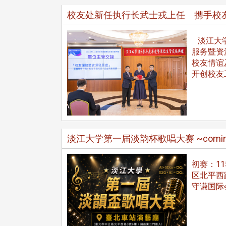
校友处新任执行长武士戎上任 携手校
淡江大学
服务暨资
校友情谊
开创校友
东校友会于115年6月10日(三)
台北市校友会于6月6日(六)举办
16日(二)，27名校友夥伴一同前
「新店瑠公圳知性健行活动」
中国宁夏省参访，活 ...
领队温明正学长与副领队吕惠
姐的精 ...
淡江大学第一届淡韵杯歌唱大赛 ~coming
初赛：1
区北平西
 版 校友会活动 (系
3 版 校友会活动 (系
守谦国际
所、其他)
所、其他)
机系友会第3届第4次理监事
风保系友会兰阳探梅漫游 齐
议暨系友论坛
共谱初夏欢乐乐章