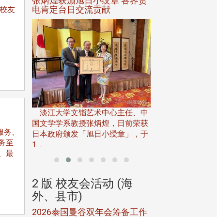
选案报部
张炳煌获颁旭日小绶章 各界贺
观势汇天下校友
聘范巽绿
电肯定台日交流贡献
学校友
淡江大学推广教育处
13日(六)举办「
淡江大学文锱艺术中心主任、中
届开学典礼暨共识营，
15)年7
国文学学系教授张炳煌，日前荣获
服务、
事会于6月
日本政府颁发「旭日小绶章」，于
务至
1 ...
、最
(海
2 版 校友会活动 (海
2 版 校友会
外、县市)
外、县市)
5年年中
2026泰国曼谷双年会筹备工作
北加州校友会参