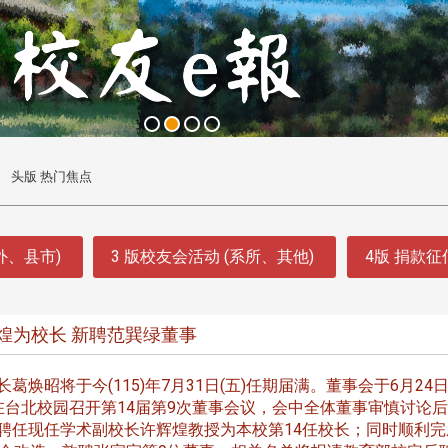
头版 热门焦点
外、县市)
3 版校友会活动 (系所、其他)
4版 捐款
煌为校长 新聘范巽绿董事
焕昭将于今(115)年7月31日(五)任期届满。董事会于6月24日
在台北校园召开第14届第9次董事会议，会中全体董事审慎讨论
聘任现任学术副校长许辉煌教授为本校第14任校长；同时顺利完