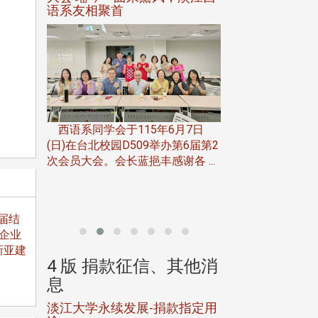
语系友相聚首
正、公开竞赛精
一次会员
在台北校
西语系同学会于115年6月7日
伯申研发
(日)在台北校园D509举办第6届第2
次会员大会。会长蓝挹丰感谢各 ...
由社团法人淡江大
合总会主办的「淡
韵杯歌唱大赛」，于11
届结
企业
新亚建
、其他消
4 版 捐款征信、其他消
4 版 捐款
息
息
淡江大学永续发展-捐款指定用
校友个人资料保