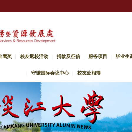
金鹰奖
校友返校活动
捐款及征信
服务项目
毕业生
守谦国际会议中心
校友处相簿