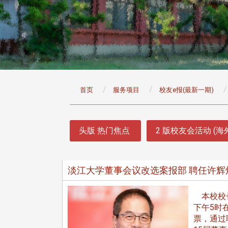
:::
首页
服务项目
校友e报(最新一期)
:::
头版 热门焦点
2 版校友会活动 (海
淡江大学董事会议改选案报部 聘任许辉
本校校长葛
下午5时
票，通过