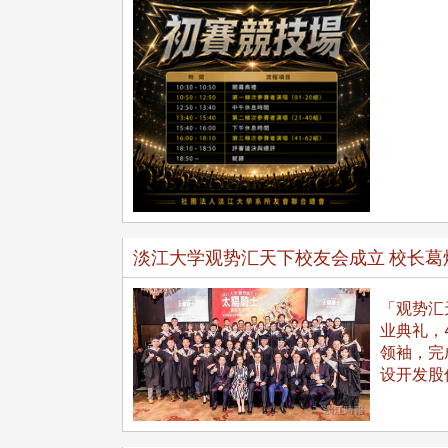
在连日大雨阴霾下，风保系友
在115年6月27日(六)举办的一
游，神奇迎来超幸运好天气。大 .
江大学电子与电机系友会于115
6月28日在台北校区盛大举办
淡江大学观势汇天下校友会成立 校长葛
无人科技与前瞻应用论坛」，特
请 ...
「观势汇
业典礼，
领袖，完
4 版 捐款征信、其他消
4 版 捐款征信、其他
设开发股
息
息
友个人资料保护声明
欢迎订阅校友e报！