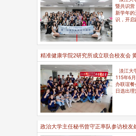
暨共识营
新学年的
识，开启
精准健康学院2研究所成立联合校友会 
淡江大学
115年
办联谊餐
日选出理
头版 热门焦点
头版 热门焦点
政治大学主任秘书曾守正率队参访校友