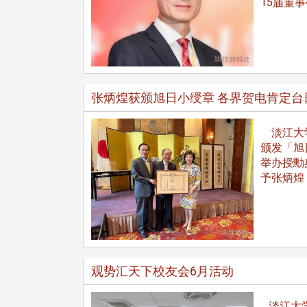
15届董
张炳煌获颁旭日小绶章 各界贺电肯定台
淡江大学
颁发「旭日
举办授勳
予张炳煌
观势汇天下校友会6月活动
淡江大学