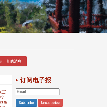
征信、其他消息
订阅电子报
(三)
后投
成第