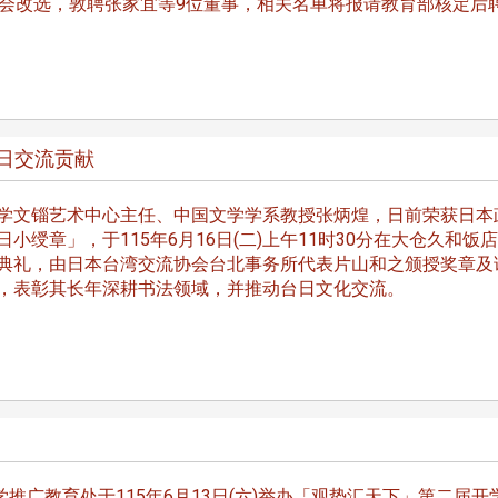
事会改选，敦聘张家宜等9位董事，相关名单将报请教育部核定后
日交流贡献
文锱艺术中心主任、中国文学学系教授张炳煌，日前荣获日本
小绶章」，于115年6月16日(二)上午11时30分在大仓久和饭店
典礼，由日本台湾交流协会台北事务所代表片山和之颁授奖章及
，表彰其长年深耕书法领域，并推动台日文化交流。
推广教育处于115年6月13日(六)举办「观势汇天下」第二届开