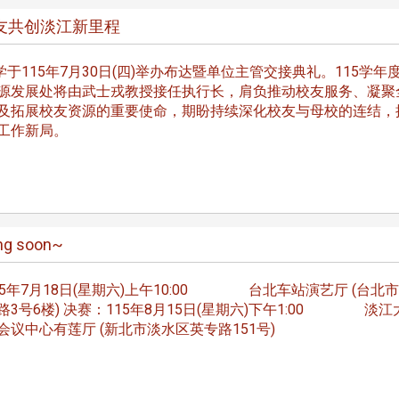
长 校友交流智慧治理凝聚向
理事会议 许宗由当选
心力
会长 并获授权承办
友共创淡江新里程
校友双年会
于115年7月30日(四)举办布达暨单位主管交接典礼。115学年
源发展处将由武士戎教授接任执行长，肩负推动校友服务、凝聚
及拓展校友资源的重要使命，期盼持续深化校友与母校的连结，
工作新局。
南加州校友会于115年6月2
台中市校友会于115年6月24日
在美国洛杉矶华侨文教服
，在
(三)举办拜会台中市政府活动。参
（洛侨文化中心）会议室召
玲学
访团由母校战略所所长李大中、 ...
...
 soon~
15年7月18日(星期六)上午10:00 台北车站演艺厅 (台北
路3号6楼) 决赛：115年8月15日(星期六)下午1:00 淡江
3 版 校友会活动 (系
3 版 校友会活动 
会议中心有莲厅 (新北市淡水区英专路151号)
所、其他)
所、其他)
聚
【校友来访】香港校友会前会
邱孝贤接任跨业合作协
长叶雅琴、杜天宝学长
届理事长