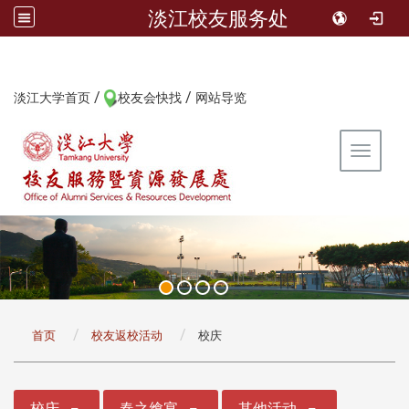
淡江校友服务处
/
/
:::
淡江大学首页
校友会快找
网站导览
Toggle 
:::
首页
校友返校活动
校庆
:::
校庆
春之飨宴
其他活动