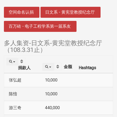
:::
空间命名认捐
日文系 - 黄宪堂教授纪念厅
百万砖 - 电子工程学系第一届系友
多人集资-日文系-黄宪堂教授纪念厅
（108.3.31止）
金额
捐款人
Hashtags
张弘超
10,000
陈愔
10,000
游三奇
440,000