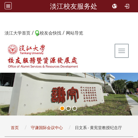
淡江校友服务处
/
/
:::
淡江大学首页
校友会快找
网站导览
Toggle 
:::
首页
守谦国际会议中心
日文系 - 黄宪堂教授纪念厅