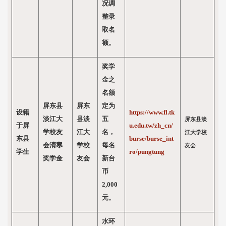
况调
整录
取名
额。
奖学
金之
名额
屏东县
屏东
定为
设籍
https://www.fl.tk
淡江大
县淡
五
屏东县淡
于屏
u.edu.tw/zh_cn/
学校友
江大
名，
江大学校
东县
burse/burse_int
会清寒
学校
每名
友会
学生
ro/pungtung
奖学金
友会
新台
币
2,000
元。
水环