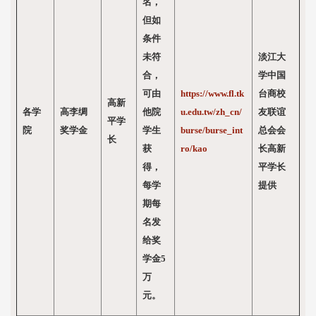
名，
但如
条件
未符
淡江大
合，
学中国
可由
https://www.fl.tk
台商校
高新
各学
高李绸
他院
u.edu.tw/zh_cn/
友联谊
平学
院
奖学金
学生
burse/burse_int
总会会
长
获
ro/kao
长高新
得，
平学长
每学
提供
期每
名发
给奖
学金5
万
元。