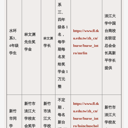
系
三、
淡江大
四年
学中国
级各 1
水环
https://www.fl.tk
台商校
林文渊
名，
系3、
u.edu.tw/zh_cn/
友联谊
林文渊
先生奖
每学
4年级
学长
burse/burse_int
总会会
学金
期每
学生
ro/mrlin
长高新
名发
平学长
给奖
提供
学金 1
万元
整
不定
新竹市
新竹
https://www.fl.tk
期，
新竹市
新竹
淡江大
市淡
u.edu.tw/zh_cn/
每名
淡江大
市同
学校友
江大
burse/burse_int
新台
学校友
学
会奖学
学校
ro/hsinchuschol