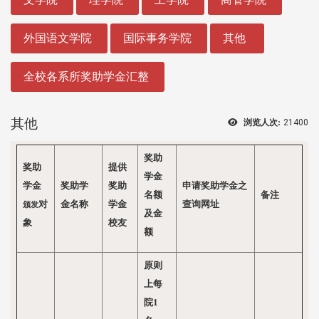
外国语文学院
国际事务学院
其他
全校各系所奖助学金汇整
其他
浏览人次:
21400
奖助
奖助
提供
学金
学金
奖助学
奖助
申请奖助学金之
名额
备注
对
金名称
学金
查询网址
颁发
及金
象
校友
额
原则
上每
院1