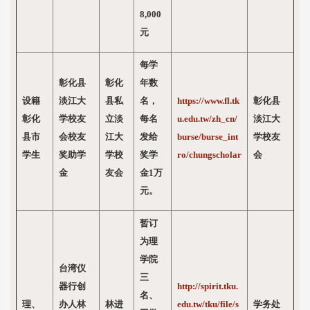
8,000
元
每学
彰化县
彰化
年数
设籍
淡江大
县私
名，
https://www.fl.tk
彰化县
彰化
学校友
立淡
每名
u.edu.tw/zh_cn/
淡江大
县市
会校友
江大
发给
burse/burse_int
学校友
学生
奖助学
学校
奖学
ro/chungscholar
会
金
友会
金1万
元。
暂订
为理
学院
台湾仪
三
器行创
http://spirit.tku.
名、
理、
办人林
林进
edu.tw/tku/file/s
学务处