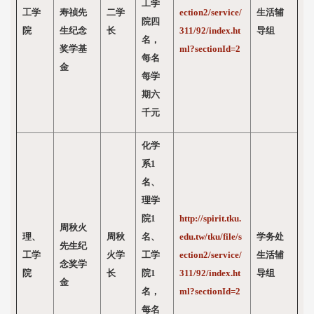
工学
工学
寿祯先
二学
ection2/service/
生活辅
院四
院
生纪念
长
311/92/index.ht
导组
名，
奖学基
ml?sectionId=2
每名
金
每学
期六
千元
化学
系1
名、
理学
院1
http://spirit.tku.
周秋火
理、
周秋
名、
edu.tw/tku/file/s
学务处
先生纪
工学
火学
工学
ection2/service/
生活辅
念奖学
院
长
院1
311/92/index.ht
导组
金
名，
ml?sectionId=2
每名