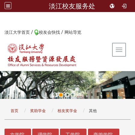
淡江校友服务处
/
/
:::
淡江大学首页
校友会快找
网站导览
Toggle 
:::
首页
奖助学金
校友奖学金
其他
:::
文学院
理学院
工学院
商管学院