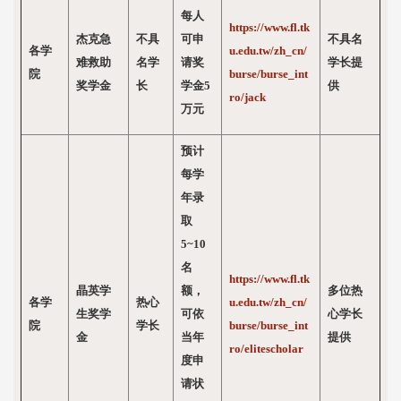
每人
https://www.fl.tk
杰克急
不具
可申
不具名
各学
u.edu.tw/zh_cn/
难救助
名学
请奖
学长提
院
burse/burse_int
奖学金
长
学金5
供
ro/jack
万元
预计
每学
年录
取
5~10
名
https://www.fl.tk
晶英学
额，
多位热
各学
热心
u.edu.tw/zh_cn/
生奖学
可依
心学长
院
学长
burse/burse_int
金
当年
提供
ro/elitescholar
度申
请状