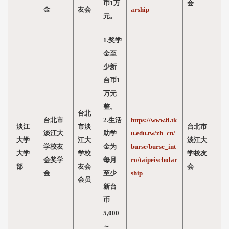
币1万
会
金
友会
arship
元。
1.奖学
金至
少新
台币1
万元
整。
台北
台北市
2.生活
https://www.fl.tk
淡江
市淡
台北市
淡江大
助学
u.edu.tw/zh_cn/
大学
江大
淡江大
学校友
金为
burse/burse_int
大学
学校
学校友
会奖学
每月
ro/taipeischolar
部
友会
会
金
至少
ship
会员
新台
币
5,000
～