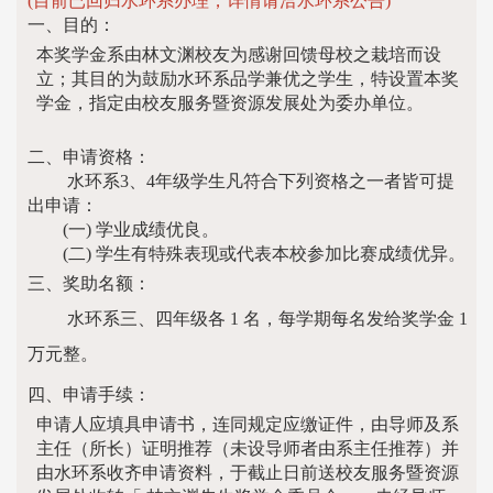
(目前已回归水环系办理，详情请洽水环系公告)
一、目的：
本奖学金系由林文渊校友为感谢回馈母校之栽培而设
立；其目的为鼓励水环系品学兼优之学生，特设置本奖
学金，指定由校友服务暨资源发展处为委办单位。
二、申请资格：
水环系3、4年级学生凡符合下列资格之一者皆可提
出申请：
(一) 学业成绩优良。
(二) 学生有特殊表现或代表本校参加比赛成绩优异。
三、奖助名额：
水环系三、四年级各 1 名，每学期每名发给奖学金 1
万元整。
四、申请手续：
申请人应填具申请书，连同规定应缴证件，由导师及系
主任（所长）证明推荐（未设导师者由系主任推荐）并
由水环系收齐申请资料，于截止日前送校友服务暨资源