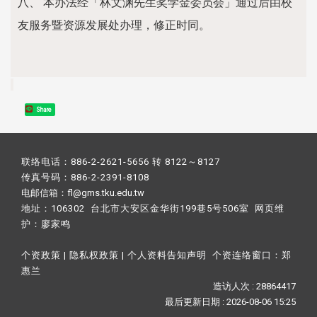
八、 本办法经「林文渊先生奖学金委员会」通过后由校
友服务暨资源发展处办理，修正时同。
Share
联络电话：886-2-2621-5656 转 8122～8127
传真号码：886-2-2391-8108
电邮信箱：fl@gms.tku.edu.tw
地址：106302 台北市大安区金华街199巷5号506室 网页维
护：
廖家鸣​
个资政策
|
隐私权政策
|
个人资料告知声明
个资连络窗口：
郑
惠兰
造访人次 : 28864417
最后更新日期 :
2026-08-06 15:25