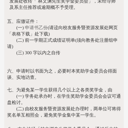
发展处收转「 林文渊先生奖学金委员会」，未经导师
及系主任推荐或逾期概不予受理。
五、应缴证件：
(一)
申请书乙份
(请迳向校友服务暨资源发展处网页
「表格下载」处下载)
(二) 前一学期正式成绩证明单(须向教务处注册组申
请)
(三) 300 字以内之自传
六、申请时以书面为之，必要时本奖助学金委员会得面
谈、实地访查。
七、为避免某一学生获得几个以上之各类奖学金，由
(一) 学务处承办时，在学生奖助学金委员会会议可通
盘检讨。
(二) 由校友服务暨资源发展处办理时，两单位可将得
奖名单互相照会，避免奖学金集中某一学生。