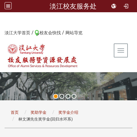
淡江校友服务处
/
/
:::
淡江大学首页
校友会快找
网站导览
Toggle 
:::
首页
奖助学金
奖学金介绍
林文渊先生奖学金(回归水环系)