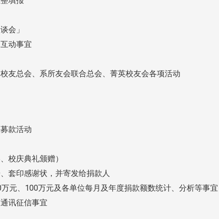
汇整填报
座谈会」
之互动事宜
国校友总会、系所友会联合总会、菁英校友会各项活动
项募款活动
宴、校庆典礼颁赠）
据、套印感谢状，并寄发给捐款人
0万元、100万元及各单位每月及年度捐款额数统计、分析等事宜
友通讯征信事宜