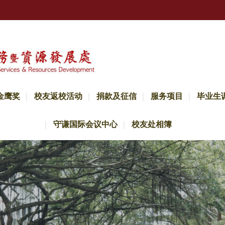
金鹰奖
校友返校活动
捐款及征信
服务项目
毕业生
守谦国际会议中心
校友处相簿