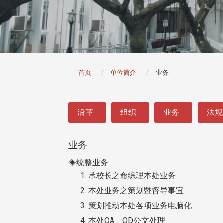
:::
首页
单位简介
业务
:::
沿革
组织
业务
法规
业务
◈统整业务
承校长之命综理本处业务
本处业务之策划暨督导事宜
策划推动本处各项业务电脑化
本处OA、OD公文处理