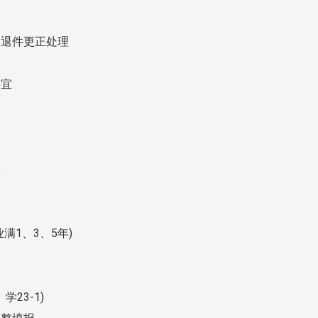
及退件更正处理
事宜
宜
满1、3、5年)
23-1)