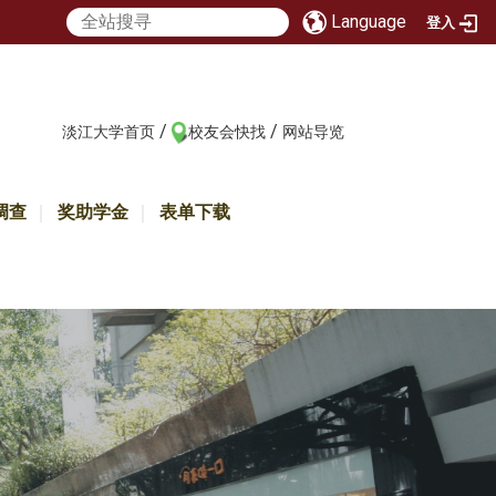
Language
登入
/
/
:::
淡江大学首页
校友会快找
网站导览
调查
奖助学金
表单下载