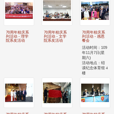
70周年校庆系
70周年校庆系
70周年校庆系
列活动 - 理学
列活动 - 文学
列活动 - 感恩
院系友活动
院系友活动
餐会
活动时间：
109
年
11
月
7
日
(
星
期六
)
活动地点：绍
谟纪念体育馆 4
楼