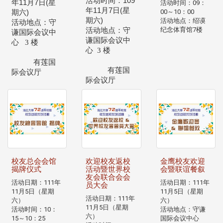
活动时间：
109
年
11
月
7
日
(
星
活动时间：09：
年
11
月
7
日
(
星
00～10：00
期六
)
期六
)
活动地点：绍谟
活动地点：守
纪念体育馆7楼
活动地点：守
谦国际会议中
谦国际会议中
心 3 楼
心 3 楼
有莲国
有莲国
际会议厅
际会议厅
校友总会会馆
欢迎校友返校
金鹰校友欢迎
揭牌仪式
活动暨世界校
会暨联谊餐叙
友会联合会会
活动日期：111年
活动日期：111年
员大会
11月5日（星期
11月5日（星期
活动日期：111年
六）
六）
11月5日（星期
活动时间：10：
活动地点：守谦
六）
15～10：25
国际会议中心