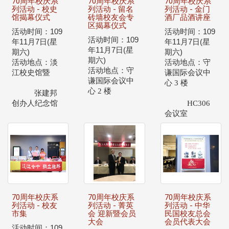
70周年校庆系
70周年校庆系
70周年校庆系
列活动 - 校史
列活动 - 留名
列活动 - 金门
馆揭幕仪式
砖墙校友会专
酒厂品酒讲座
区揭幕仪式
活动时间：
109
活动时间：
109
活动时间：
109
年
11
月
7
日
(
星
年
11
月
7
日
(
星
年
11
月
7
日
(
星
期六
)
期六
)
期六
)
活动地点：淡
活动地点：守
活动地点：守
江校史馆暨
谦国际会议中
谦国际会议中
心 3 楼
心 2 楼
张建邦
创办人纪念馆
HC306
会议室
70周年校庆系
70周年校庆系
70周年校庆系
列活动 - 校友
列活动 - 菁英
列活动 - 中华
市集
会 迎新暨会员
民国校友总会
大会
会员代表大会
活动时间：
109