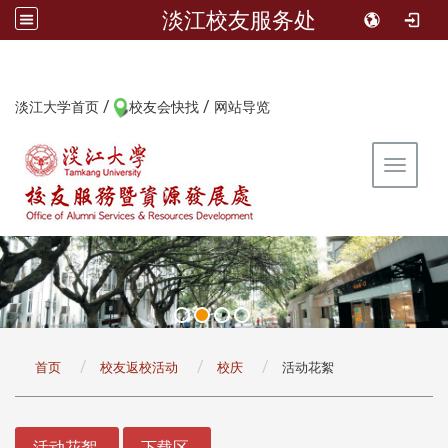
淡江校友服务处
/
/
:::
淡江大学首页
校友会快找
网站导览
Toggle 
:::
首页
校友返校活动
校庆
活动花絮
:::
活动花絮
下载区