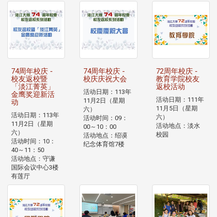
74周年校庆 -
74周年校庆 -
72周年校庆 -
校友返校暨
校庆庆祝大会
教育学院校友
「淡江菁英」
返校活动
活动日期：113年
金鹰奖迎新活
活动日期：111年
11月2日（星期
动
11月5日（星期
六）
活动日期：113年
六）
活动时间：09：
11月2日（星期
活动地点：淡水
00～10：00
六）
校园
活动地点：绍谟
活动时间：10：
纪念体育馆7楼
40～11：50
活动地点：守谦
国际会议中心3楼
有莲厅