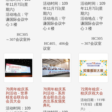
活动时间：
109
活动时间：
109
年
11
月
7
日
(
星
年
11
月
7
日
(
星
年
11
月
7
日
(
星
期六
)
期六
)
期六
)
活动地点：守
活动地点：守
活动地点：守
谦国际会议中
谦国际会议中
谦国际会议中
心 3 楼
心 4 楼
心 3 楼
HC305
HC305
～307会议室外
HC405、406会
～307会议室
议室
70周年校庆系
70周年校庆系
72周年校庆 -
列活动 - 世界
列活动 - 系所
校庆庆祝大会
校友会联合会
友会联合总会
活动日期：111年
会员大会
杰出系友颁奖
11月5日（星期
典礼
活动时间：
109
六）