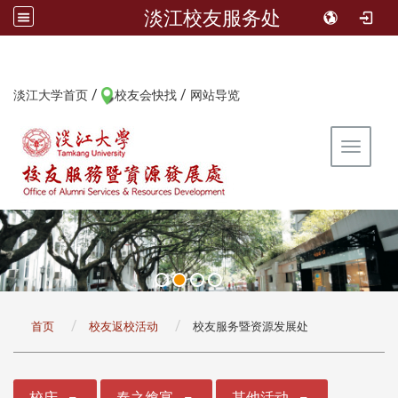
淡江校友服务处
/
/
:::
淡江大学首页
校友会快找
网站导览
Toggle 
:::
首页
校友返校活动
校友服务暨资源发展处
:::
校庆
春之飨宴
其他活动