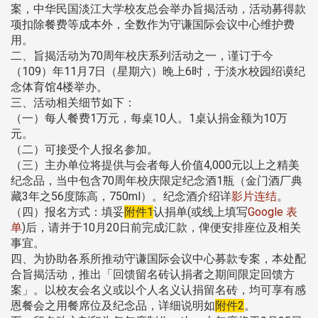
案，中华民国淡江大学校友总会举办旨揭活动，活动募得款
项扣除餐费等成本外，全数作为守谦国际会议中心维护费
用。
二、旨揭活动为70周年校庆系列活动之一，谨订于今
（109）年11月7日（星期六）晚上6时，于淡水校园绍谟纪
念体育馆4楼举办。
三、活动相关细节如下：
（一）每人餐费1万元，每桌10人。1桌认捐金额为10万
元。
（二）可接受个人报名参加。
（三）主办单位将提供与会者每人价值4,000元以上之精美
纪念品，当中包含70周年校庆限定纪念酒1瓶（金门酒厂典
藏3年之56度陈高，750ml）。纪念酒介绍详
影片连结
。
（四）报名方式：填妥
附件1
认捐单(或线上填写
Google 表
单
)后，请并于10月20日前完成汇款，俾便安排座位及相关
事宜。
四、为协助各系所推动守谦国际会议中心募款专案，本处配
合旨揭活动，推出「回馈留名砖认捐者之期间限定回馈方
案」。以校友会名义或以个人名义认捐留名砖，均可享有感
恩餐会之用餐席位及纪念品，详细说明如
附件2
。