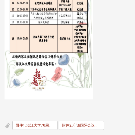
附件1_淡江大学70周年校庆感恩餐会捐款单20200909.docx
附件2_守谦国际会议中心认捐留名砖之回馈方案.jpg