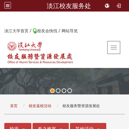
淡江校友服务处
/
/
:::
淡江大学首页
校友会快找
网站导览
Toggle 
:::
首页
校友返校活动
校友服务暨资源发展处
:::
校庆
春之飨宴
其他活动