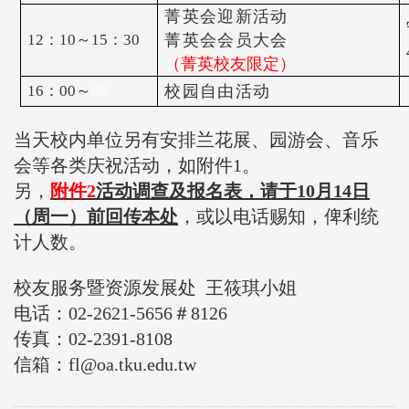
菁英会迎新活动
12：10～15：30
菁英会会员大会
（菁英校友限定）
16：00～
00
校园自由活动
当天校内单位另有安排兰花展、园游会、音乐
会等各类庆祝活动，如附件1。
另，
附件2
活动调查及报名表，请于10月14日
（周一）前回传本处
，或以电话赐知，俾利统
计人数。
校友服务暨资源发展处 王筱琪小姐
电话：02-2621-5656＃8126
传真：02-2391-8108
信箱：fl@oa.tku.edu.tw