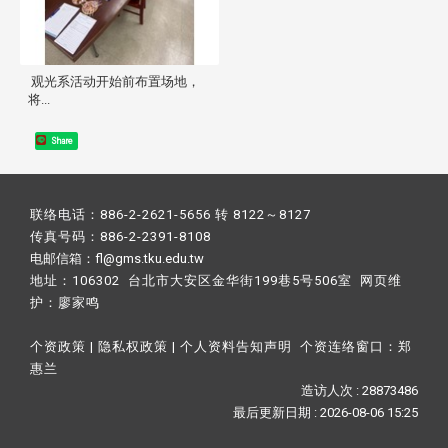
观光系活动开始前布置场地，
将...
Share
联络电话：886-2-2621-5656 转 8122～8127
传真号码：886-2-2391-8108
电邮信箱：fl@gms.tku.edu.tw
地址：106302 台北市大安区金华街199巷5号506室 网页维
护：
廖家鸣​
个资政策
|
隐私权政策
|
个人资料告知声明
个资连络窗口：
郑
惠兰
造访人次 : 28873486
最后更新日期 :
2026-08-06 15:25