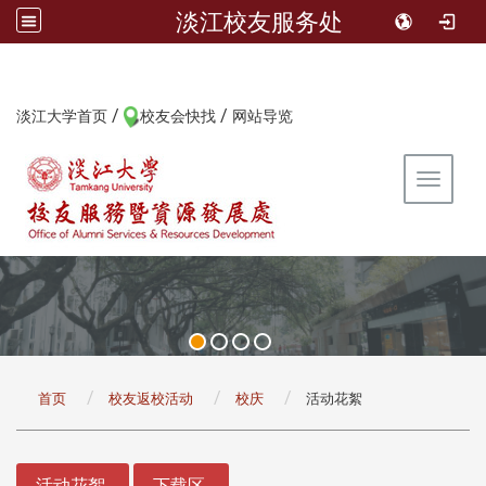
淡江校友服务处
/
/
:::
淡江大学首页
校友会快找
网站导览
Toggle 
:::
首页
校友返校活动
校庆
活动花絮
:::
活动花絮
下载区