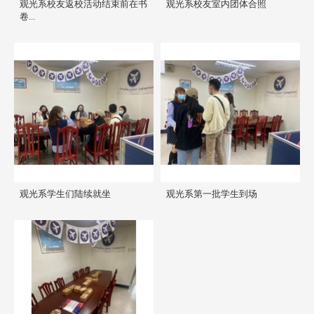
观光系校友返校活动结束前在书
观光系校友室内团体合照
卷...
观光系学生们陆续就坐
观光系第一批学生到场