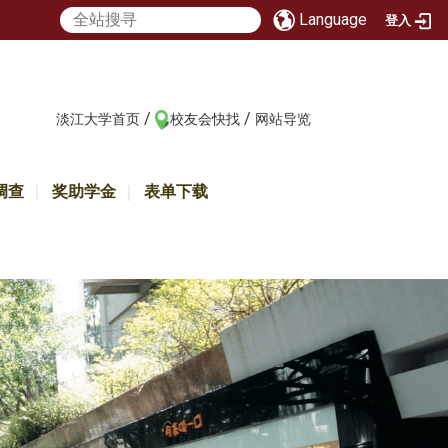
Language
登入
/
/
:::
淡江大学首页
校友会快找
网站导览
调查
奖助学金
表单下载