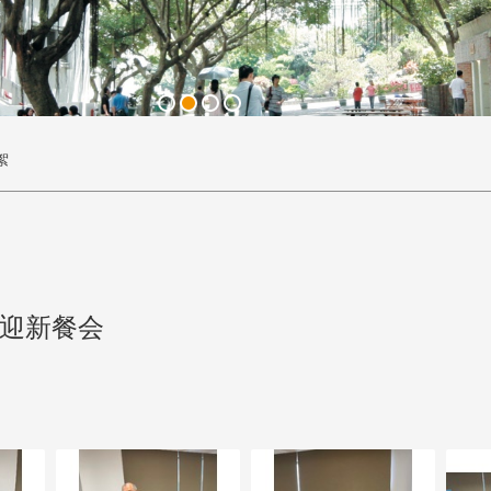
絮
鹰迎新餐会