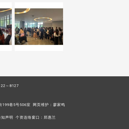
122～8127
街199巷5号506室 网页维护：
廖家鸣​
告知声明
个资连络窗口：
郑惠兰