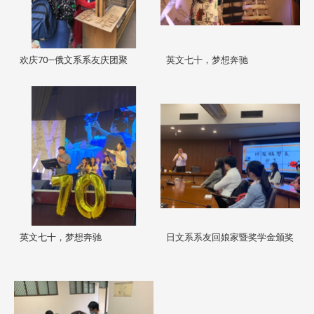
欢庆70—俄文系系友庆团聚
英文七十，梦想奔驰
英文七十，梦想奔驰
日文系系友回娘家暨奖学金颁奖