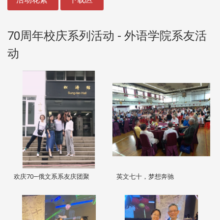
70周年校庆系列活动 - 外语学院系友活
动
欢庆70—俄文系系友庆团聚
英文七十，梦想奔驰