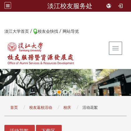
淡江校友服务处
/
/
:::
淡江大学首页
校友会快找
网站导览
Toggle 
:::
首页
校友返校活动
校庆
活动花絮
:::
活动花絮
下载区