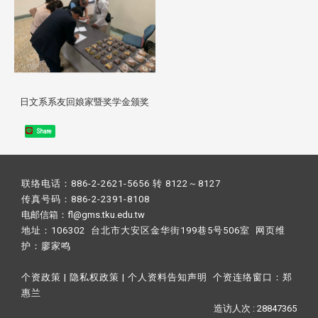
日文系系友回娘家暨奖学金颁奖
Share
联络电话：886-2-2621-5656 转 8122～8127
传真号码：886-2-2391-8108
电邮信箱：fl@gms.tku.edu.tw
地址：106302 台北市大安区金华街199巷5号506室 网页维
护：
廖家鸣​
个资政策
|
隐私权政策
|
个人资料告知声明
个资连络窗口：
郑
惠兰
造访人次 : 28847365