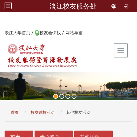
淡江校友服务处
/
/
:::
淡江大学首页
校友会快找
网站导览
Toggle 
:::
首页
校友返校活动
其他校友活动
:::
校庆
春之飨宴
其他活动