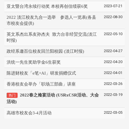
2023-07-21
亚太暨台湾永续行动奖 本校再创佳绩获6奖
2022-08-30
2022 淡江校友九合一选举 参选人一览表(各县
市校友会提供)
2022-05-10
英文系杰出系友孙杰夫 致力台非经贸交流(淡江
时报)
2022-04-27
政经系邀百位校友回兰阳校园 (淡江时报)
2022-04-20
洪统一先生奖助学金6生获奖
2022-04-01
陈进财校友「e笔+AI」研发捐赠仪式
2022-03-26
香港校友会举办「职场三部曲」讲座
2022-03-19
2022春之飨宴活动 (USRxCSR活动、大会
热门
活动)
2022-03-05
高雄市校友会3-4月活动