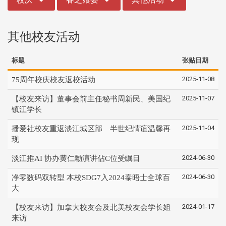
其他校友活动
标题
张贴日期
2025-11-08
75周年校庆校友返校活动
2025-11-07
【校友来访】董事会前主任秘书周新民、美国纪
镇江学长
2025-11-04
播爱社校友重返淡江城区部 半世纪情谊温馨再
现
2024-06-30
淡江推AI 协办黄仁勳演讲佔C位受瞩目
2024-06-30
净零数码双转型 本校SDG7入2024泰晤士全球百
大
2024-01-17
【校友来访】加拿大校友会及北美校友会学长姐
来访