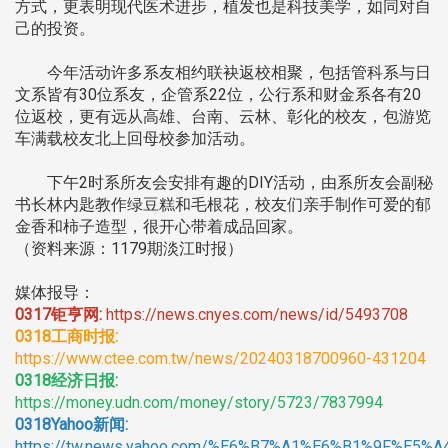
方式，更表明现代医术进步，植发也是科技美学，如同对自
己的投资。
今年活动许多系友相约联袂返校相聚，包括管科系与日
文系皆有30位系友，企管系22位，公行系和财金系各有20
位返校，更有远从高雄、台南、云林、彰化的校友，包游览
车满载校友北上回母校参加活动。
下午2时系所友会安排有趣的DIY活动，由系所友会副秘
书长林内匙教作绿豆糕和毛根花，校友们亲手制作可爱的郁
金香和柿子造型，很开心带着成品回家。
（资料来源：1179期淡江时报）
媒体报导：
0317钜亨网:
https://news.cnyes.com/news/id/5493708
0318工商时报:
https://www.ctee.com.tw/news/20240318700960-431204
0318经济日报:
https://money.udn.com/money/story/5723/7837994
0318Yahoo新闻:
https://tw.news.yahoo.com/%E6%B7%A1%E6%B1%9F%E5%