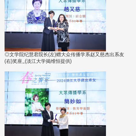
◎文学院纪慧君院长(左)赠大众传播学系赵又慈杰出系友
(右)奖座_(淡江大学揭维恒提供)