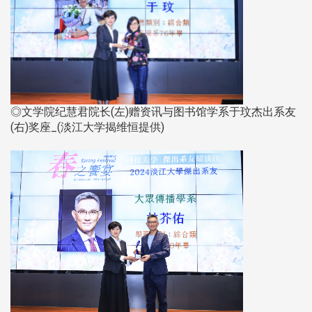
◎文学院纪慧君院长(左)赠资讯与图书馆学系于玟杰出系友
(右)奖座_(淡江大学揭维恒提供)