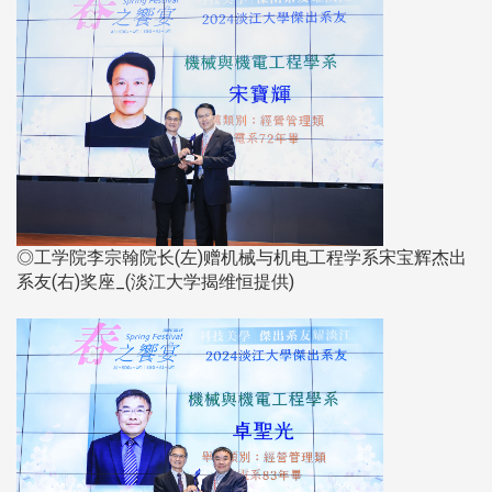
◎工学院李宗翰院长(左)赠机械与机电工程学系宋宝辉杰出
系友(右)奖座_(淡江大学揭维恒提供)​​​​​​​