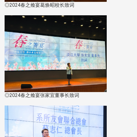
◎2024春之飨宴葛焕昭校长致词
◎2024春之飨宴张家宜董事长致词