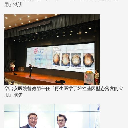
用』演讲
◎台安医院曾德朋主任『再生医学于雄性基因型态落发的应
用』演讲