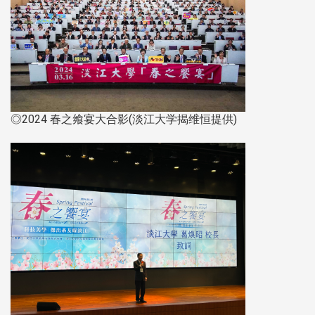
◎2024 春之飨宴大合影(淡江大学揭维恒提供)