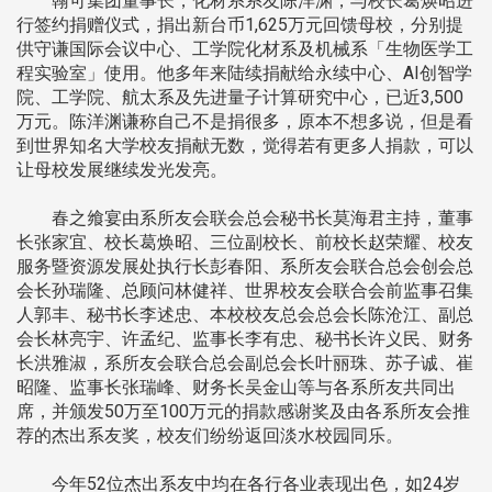
翰可集团董事长，化材系系友陈洋渊，与校长葛焕昭进
行签约捐赠仪式，捐出新台币1,625万元回馈母校，分别提
供守谦国际会议中心、工学院化材系及机械系「生物医学工
程实验室」使用。他多年来陆续捐献给永续中心、AI创智学
院、工学院、航太系及先进量子计算研究中心，已近3,500
万元。陈洋渊谦称自己不是捐很多，原本不想多说，但是看
到世界知名大学校友捐献无数，觉得若有更多人捐款，可以
让母校发展继续发光发亮。
春之飨宴由系所友会联会总会秘书长莫海君主持，董事
长张家宜、校长葛焕昭、三位副校长、前校长赵荣耀、校友
服务暨资源发展处执行长彭春阳、系所友会联合总会创会总
会长孙瑞隆、总顾问林健祥、世界校友会联合会前监事召集
人郭丰、秘书长李述忠、本校校友总会总会长陈沧江、副总
会长林亮宇、许孟纪、监事长李有忠、秘书长许义民、财务
长洪雅淑，系所友会联合总会副总会长叶丽珠、苏子诚、崔
昭隆、监事长张瑞峰、财务长吴金山等与各系所友共同出
席，并颁发50万至100万元的捐款感谢奖及由各系所友会推
荐的杰出系友奖，校友们纷纷返回淡水校园同乐。
今年52位杰出系友中均在各行各业表现出色，如24岁