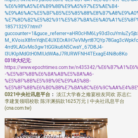
%E6%98%A5%E4%B9%8B%E9%A5%97%E5%AE%B4-
%E9%A6%AC%E5%BF%B5%E5%85%88%E8%B7%A8%E9%A0
%E7%8D%B2%E5%82%91%E5%87%BA%E6%A0%A1%E5%8F
185713297.html?
guccounter=1&guce_referrer=aHR0cHM6Ly93d3cuYmluZy5j
M_KVoisX8fmYdjhE4UXEOrAIH7eVMyrt87QYp78Gag3cWpkf
4rrd9LAGvMo3gw1tGGIku6N5CwaY_67D8J4-
l3UKIpMdGtH0MIUdWAaJ7RURWFNH4TExagE4Ni8o8Ko
0318大纪元:
https://www.epochtimes.com.tw/n435342/%E6%B7%A1
-%E5%8F%8B%E6%BA%AB%E5%BA%A6-
%E5%8F%8B%E5%9B%9E%E9%A5%8B-
%E5%8F%8B%E6%B0%B8%E7%BA%8C%E6%9C%AA%E4%BE%
0321
中央社讯息平台
：
淡江大学春之飨宴校友同欢 苏志仁
李建复领唱校歌 陈洋渊捐款1625万元 | 中央社讯息平台
(cna.com.tw)