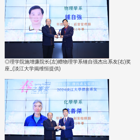
◎理学院施增廉院长(左)赠物理学系锺自强杰出系友(右)奖
座_(淡江大学揭维恒提供)