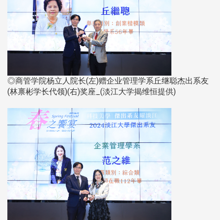
◎商管学院杨立人院长(左)赠企业管理学系丘继聪杰出系友
(林禀彬学长代领)(右)奖座_(淡江大学揭维恒提供)​​​​​​​