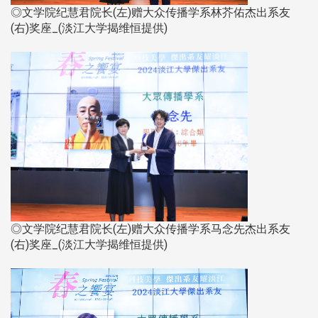
◎文学院纪慧君院长(左)赠大众传播学系林芥佑杰出系友
(右)奖座_(淡江大学揭维恒提供)
◎文学院纪慧君院长(左)赠大众传播学系马念先杰出系友
(右)奖座_(淡江大学揭维恒提供)