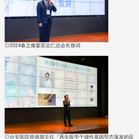
◎2024春之飨宴苏志仁总会长致词
◎台安医院曾德朋主任『再生医学于雄性基因型态落发的应