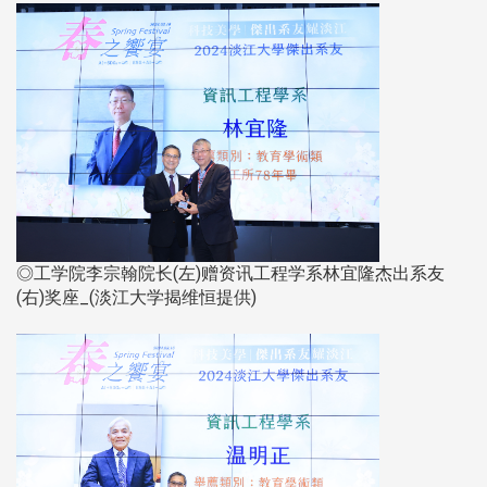
◎工学院李宗翰院长(左)赠资讯工程学系林宜隆杰出系友
(右)奖座_(淡江大学揭维恒提供)​​​​​​​