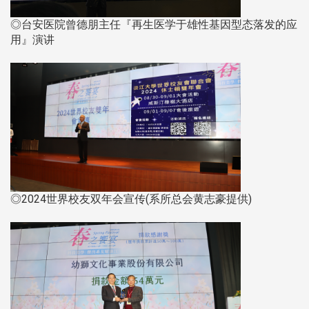
◎台安医院曾德朋主任『再生医学于雄性基因型态落发的应
用』演讲
◎2024世界校友双年会宣传(系所总会黄志豪提供)