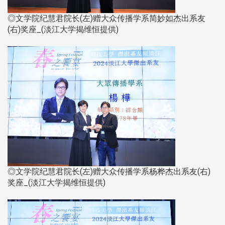
◎文学院纪慧君院长(左)赠大众传播学系简妙如杰出系友
(右)奖座_(淡江大学揭维恒提供)
◎文学院纪慧君院长(左)赠大众传播学系杨桦杰出系友(右)
奖座_(淡江大学揭维恒提供)