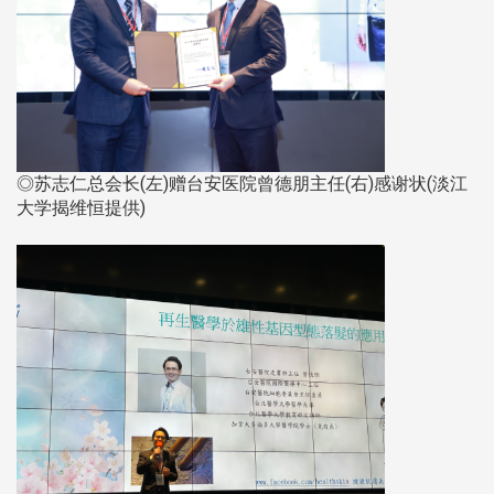
◎苏志仁总会长(左)赠台安医院曾德朋主任(右)感谢状(淡江
大学揭维恒提供)