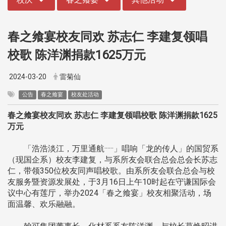
春之飨宴校友同欢 苏志仁 李建复领唱
校歌 陈洋渊捐款1625万元
2024-03-20
雷菊仙
公告
春之飨宴
校友处活动
春之飨宴校友同欢 苏志仁 李建复领唱校歌 陈洋渊捐款1625
万元
「浩浩淡江，万里通航······」唱响「龙的传人」的国贸系
（现国企系）校友李建复，与系所友会联合总会总会长苏志
仁，带领350位校友同声唱校歌。由系所友会联合总会与校
友服务暨资源发展处，于3月16日上午10时起在守谦国际会
议中心有莲厅，举办2024「春之飨宴」校友相聚活动，场
面温馨、欢乐融融。