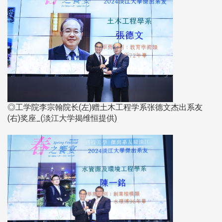
◎工学院李宗翰院长(左)赠土木工程学系张德文杰出系友
(右)奖座_(淡江大学揭维恒提供)​​​​​​​