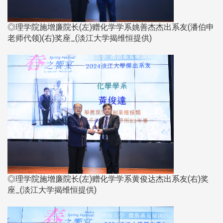
◎理学院施增廉院长(左)赠化学学系姚善杰杰出系友(潘伯申
老师代领)(右)奖座_(淡江大学揭维恒提供)
◎理学院施增廉院长(左)赠化学学系黄俊达杰出系友(右)奖
座_(淡江大学揭维恒提供)​​​​​​​