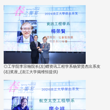
◎工学院李宗翰院长(左)赠资讯工程学系杨荣贤杰出系友
(右)奖座_(淡江大学揭维恒提供)​​​​​​​