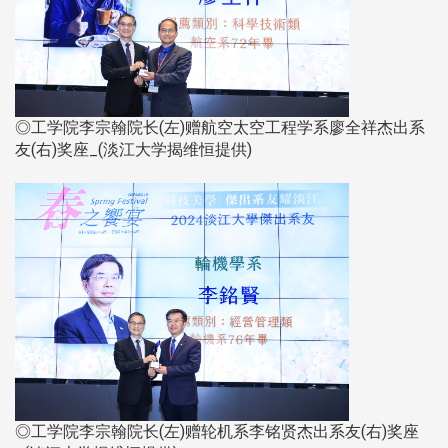
◎工学院李宗翰院长(左)赠航空太空工程学系廖全祥杰出系
友(右)奖座_(淡江大学揭维恒提供)​​​​​​​
◎工学院李宗翰院长(左)赠轮机系李铭贤杰出系友(右)奖座