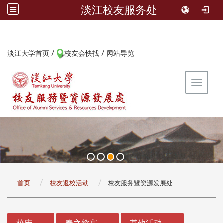
淡江校友服务处
/
/
:::
淡江大学首页
校友会快找
网站导览
Toggle 
:::
首页
校友返校活动
校友服务暨资源发展处
:::
校庆
春之飨宴
其他活动