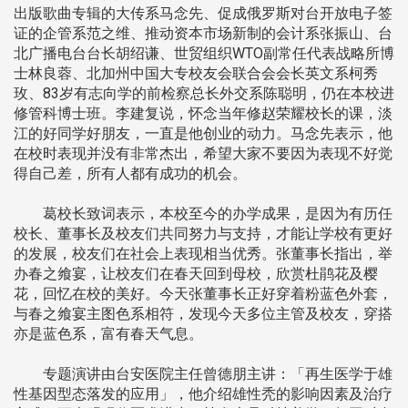
出版歌曲专辑的大传系马念先、促成俄罗斯对台开放电子签
证的企管系范之维、推动资本市场新制的会计系张振山、台
北广播电台台长胡绍谦、世贸组织WTO副常任代表战略所博
士林良蓉、北加州中国大专校友会联合会会长英文系柯秀
玫、83岁有志向学的前检察总长外交系陈聪明，仍在本校进
修管科博士班。李建复说，怀念当年修赵荣耀校长的课，淡
江的好同学好朋友，一直是他创业的动力。马念先表示，他
在校时表现并没有非常杰出，希望大家不要因为表现不好觉
得自己差，所有人都有成功的机会。
葛校长致词表示，本校至今的办学成果，是因为有历任
校长、董事长及校友们共同努力与支持，才能让学校有更好
的发展，校友们在社会上表现相当优秀。张董事长指出，举
办春之飨宴，让校友们在春天回到母校，欣赏杜鹃花及樱
花，回忆在校的美好。今天张董事长正好穿着粉蓝色外套，
与春之飨宴主图色系相符，发现今天多位主管及校友，穿搭
亦是蓝色系，富有春天气息。
专题演讲由台安医院主任曾德朋主讲：「再生医学于雄
性基因型态落发的应用」，他介绍雄性秃的影响因素及治疗