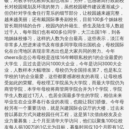
破，对教学特优教师奖励也增加；另外，也感谢高行政副校
长对校园规划及环境的努力，虽然校园硬件建设逐渐减少，
但仍针对学生食住行育乐的细节部分，让校园越来越完整，
越来越美丽；还有戴国际事务副校长，目前100多个姊妹校
皆长期持续的合作，校园内的外籍生、侨生及陆生等人数超
过千人，每年我们也有400多位同学，大三出国1年，到各
地姊妹校修习，这样的人数为全台最高，这些表示，淡江有
非常多人想进来读书及有很多同学取得出国机会，母校国际
化在台湾地区表现非常杰出也是大家共同的努力。今年
cheers杂志公布母校是连续16年蝉联私校的1的企业最爱的
大学生，且过去是访问1000大企业，今年是访问3000大企
业，人数样本大幅增加，母校仍为全国排名第7，也是私立
学校的1的企业最爱，这些都要感谢校友的表现，让母校感
受如此的荣耀。母校理工学院虽为大学院，而最大学院仍为
商管学院，本学年母校将商管两学院合并为1个学院，学院
学生人数超过1万人，也居全国最多学生的学院，相信未来
毕业生在企业界各行各业的表现，也能让我们骄傲。今年母
校另有一个重要活动，就是兴建国际会议厅的大楼，过去未
曾以募款方式兴建校园任何工程，这是第1次借由校友及企
业力量募集；上个月至清华大学访问，他们以聚集100位校
友每人捐100万的1亿元为目标，募集时间仅10个月即有1亿