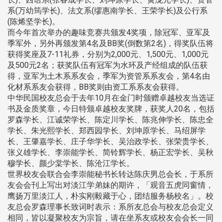
系(万幼筠学长)、法文系(缪惠南学长、王荣学长)及公行系
(陈烯坚学长)。
而今年首次举办的趣味竞赛共颁发4奖项，除冠军、亚军及
季军外，另外再颁发第4名及BB奖(倒数第2名)，得奖队伍将
获得奖座及7-11礼券，分别为2,000元、1,500元、1,000元
及500元2名；获奖队伍有冠军为水环及产经组成的队伍获
得，亚军为土木系系友会，季军为资管系系友会，第4名由
化材系系友会获得，BB奖则由资工系系友会获得。
中华民国校友总会于去年10月在金门时颁赠卓越校友当选证
书及金质奖章，今日特颁卓越校友奖牌，获奖人20名，包括
罗森学长、江诚荣学长、陈定川学长、陈兆伸学长、陈忠全
学长、朱光熙学长、郑西园学长、刘坤原学长、马绍屏学
长、王肇嘉学长、庄子华学长、吴治政学长、张荣贵学长、
张义雄学长、李崇能学长、简铃辉学长、杨正宏学长、吴秋
穆学长、颜少棠学长、陈沧江学长。
世界校友会联合会李崇能秘书长转达陈庆男总会长，于系所
友会会刊上写出对淡江学弟妹的期许，「观音五虎同窗情，
鹰扬万里淡江人，朴实刚毅藏于心，团结服务杨校名」。校
友总会罗森理事长致词时表示：系所友总会与校友总会定义
相同，皆以凝聚校友为宗旨，请在坐系友或校友会会长一同