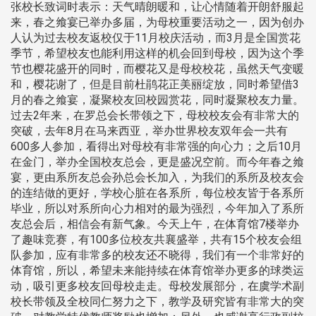
张校长致词时表示：天气晴朗暖和，让心情随着开朗舒服起
来，春之飨宴已举办多届，为母校重要活动之一，因为创办
人认为过去校友返校仅于11月校庆活动，而3月是全国赏花
季节，希望校友也能利用这样的机会回到母校，因为这个季
节也樱花盛开的同时，而樱花又是母校校花，虽然天气变暖
和，樱花谢了，但是目前杜鹃花正美丽绽放，同时希望借3
月的春之飨宴，凝聚校友回校园赏花，同时凝聚校友力量。
过去2年来，在罗总会长带领之下，母校校友会有非常大的
突破，去年8月在马来西亚，举办世界校友双年会一共有
600多人参加，看得出对母校有非常强的向心力；之后10月
在金门，举办全国校友总会，更是盛况空前。而今年春之飨
宴，更由系所友总会孙总会长加入，为我们的系所及校友会
的连结做的更好，学校心脏在各系所，每位校友皆于各系所
毕业，所以对系所向心力相对的最为强烈，今年加入了系所
友总会后，相信会有新气象。今天上午，在体育馆7楼举办
了趣味竞赛，有100多位校友共襄盛举，共有15个校友会组
队参加，应有非常多的校友还不晓得，我们有一个非常好的
体育馆，所以，希望未来能持续在体育馆举办更多的球类运
动，吸引更多校友回母校走走。母校发展部分，在虞学术副
校长带领及全校同仁努力之下，教学及研究皆有非常大的突