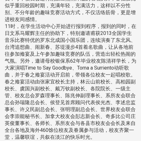
似乎重回校园时期，充满年轻，充满活力，这样以不分性
别、不分年龄的趣味竞赛活动方式，不仅活络筋骨，更是增
进校友间感情。
11时，在学生活动中心开始进行报到程序，报到的同时，在
日文系马耀辉主任的协助下，特别邀请甫获2013全国学生
音乐比赛特优的罗东北成国小国乐团，连续演奏了东北风、
台湾追想曲、闹新春、苏堤漫步4首着名歌曲，让从各地前
往参加飨宴及上午参加趣味竞赛的队伍，营造出轻松热闹的
气氛。另外，邀请母校银保系62年毕业校友陈清祥学长，为
大家演唱Time to Say Goodbye、Torna a Surriento动听歌
曲，并于春之飨宴活动开启前，带领各位校友一起唱校歌。
春之飨宴活动由张家宜校长主持，林云山前校长、高柏园副
校长、虞国兴副校长、戴万钦副校长、各院院长、一级主
管、校友总会罗森理事长、陈兆伸副理事长、系所友会联合
总会孙瑞隆总会长、侯登见首席顾问代表侯光杰、李述忠监
事长、许义民副总会长、张明理副总会长、世界校友会联合
会李崇能秘书长、加拿大校友会彭志新会长、奇多比公司庄
英俊董事长、各师长、系所友会与各县市校友会会长及来自
全台各地及海外460馀位校友及眷属参与活动，校友齐聚一
堂，温馨联谊，共叙在淡江的快乐时光。