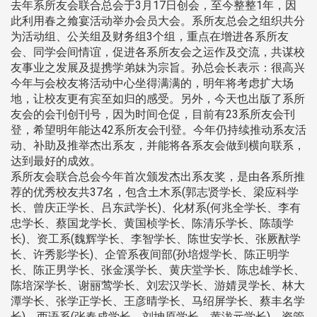
去年系所友会联合总会于3月17日创会，至今整整1年，因
此利用春之飨宴活动举办会员大会。系所友总会之组织共分
为活动组、公关组及财务组3个组，重点在增进各系所友
会、同学会间情谊，促进各系所友会之运作及交流，共谋校
友事业之发展及提携学弟妹为宗旨。孙总会长表示：很高兴
今年与会校友将活动中心坐得满满的，明年将考虑扩大场
地，让校友更有宾至如归的感受。另外，今天也出版了系所
友会的会刊创刊号，因为时间仓促，目前有23系所友会刊
登，希望明年能达42系所友会刊登。今年仍持续推动系友活
动、补助及推举杰出系友，并能将各系友会做到横向联系，
达到最好的成效。
系所友会联合总会今年首次颁发杰出系友奖，是由各系所推
荐的优秀校友共37名，包含土木系(郭志贤学长、梁应科学
长、曾庆正学长、吕东武学长)、化材系(何兆全学长、李有
忠学长、蔡国龙学长、黄国桢学长、陈清乐学长、陈颉学
长)、资工系(魏辉学长、李智学长、陈世安学长、张厥猷学
长、许秀影学长)、企管系夜间部(孙培煜学长、陈正明学
长、陈正男学长、张金溪学长、黄庆堂学长、陈忠雄学长、
陈培深学长、谢丽莺学长、刘宏汉学长、游婧灵学长、林大
潭学长、张学正学长、王彦晴学长、马绍屏学长、蔡丰名学
长)、西语系(张春成学长、刘坤原学长、黄泷元学长)、资管