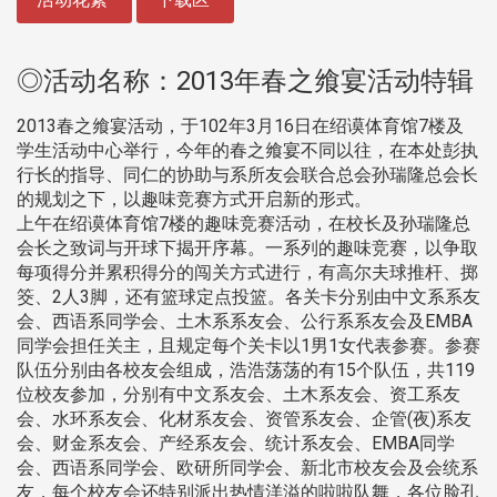
◎活动名称：2013年春之飨宴活动特辑
2013春之飨宴活动，于102年3月16日在绍谟体育馆7楼及
学生活动中心举行，今年的春之飨宴不同以往，在本处彭执
行长的指导、同仁的协助与系所友会联合总会孙瑞隆总会长
的规划之下，以趣味竞赛方式开启新的形式。
上午在绍谟体育馆7楼的趣味竞赛活动，在校长及孙瑞隆总
会长之致词与开球下揭开序幕。一系列的趣味竞赛，以争取
每项得分并累积得分的闯关方式进行，有高尔夫球推杆、掷
筊、2人3脚，还有篮球定点投篮。各关卡分别由中文系系友
会、西语系同学会、土木系系友会、公行系系友会及EMBA
同学会担任关主，且规定每个关卡以1男1女代表参赛。参赛
队伍分别由各校友会组成，浩浩荡荡的有15个队伍，共119
位校友参加，分别有中文系友会、土木系友会、资工系友
会、水环系友会、化材系友会、资管系友会、企管(夜)系友
会、财金系友会、产经系友会、统计系友会、EMBA同学
会、西语系同学会、欧研所同学会、新北市校友会及会统系
友，每个校友会还特别派出热情洋溢的啦啦队舞，各位脸孔