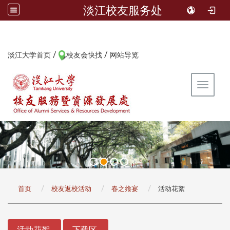
淡江校友服务处
/
/
:::
淡江大学首页
校友会快找
网站导览
Toggle 
:::
首页
校友返校活动
春之飨宴
活动花絮
:::
活动花絮
下载区