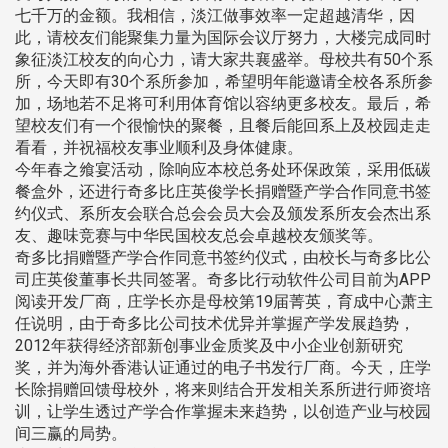
七千万的金额。我相信，淡江做事效率一定超越清华，因
此，请校友们能聚集力量为国际会议厅努力，大楼完成同时
象征淡江校友的向心力，请大家共襄盛举。母校共有50个系
所，今天即有30个系所参加，希望明年能邀请全校各系所参
加，场地若不足将可利用体育馆以容纳更多校友。最后，希
望校友们有一个很愉快的聚餐，且餐后能回系上及校园走走
看看，并祝福校友事业顺利及身体健康。
今年春之飨宴活动，除响应本校总务处环保政策，采用低碳
餐盒外，还进行奇多比庄英俊学长捐赠暨产学合作同意书签
约仪式、系所友会联合总会会员大会及颁发系所友会杰出系
友、趣味竞赛与中华民国校友总会卓越校友颁奖等。
奇多比捐赠暨产学合作同意书签约仪式，由校长与奇多比公
司庄英俊董事长共同签署。奇多比行动软件公司目前为APP
阅读开发厂商，庄学长亦是母校第19届菁英，育成中心萧主
任说明，由于奇多比公司技术优异并掌握产学发展趋势，
2012年获得经济部新创事业金质奖及中小企业创新研究
奖，并为海外香港认证通过的电子书发行厂商。今天，庄学
长除捐赠回馈母校外，将来则结合开发相关系所进行师资培
训，让学生透过产学合作掌握未来趋势，以创造产业与校园
间三赢的局势。