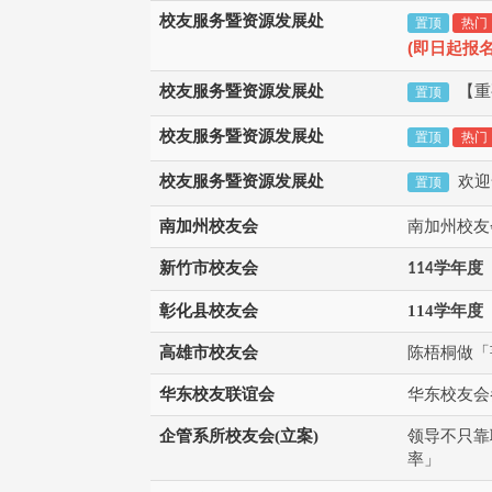
校友服务暨资源发展处
置顶
热门
(
即日起报
校友服务暨资源发展处
【重
置顶
校友服务暨资源发展处
置顶
热门
校友服务暨资源发展处
欢迎
置顶
南加州校友会
南加州校友
新竹市校友会
学年度
114
彰化县校友会
114学年度
高雄市校友会
陈梧桐做「
华东校友联谊会
华东校友会
企管系所校友会(立案)
领导不只靠
率」