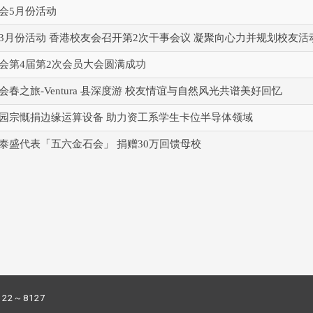
会5月份活动
3月份活动 香港校友会召开第2次干事会议 凝聚向心力并规划校友活
会第4届第2次会员大会圆满成功
春之旅-Ventura 县深度游 校友情谊与自然风光共谱美好回忆
园宗慨捐边缘运算设备 助力资工系学生卡位半导体领域
泰盛代表「五六金石会」 捐赠30万回馈母校
122～8127