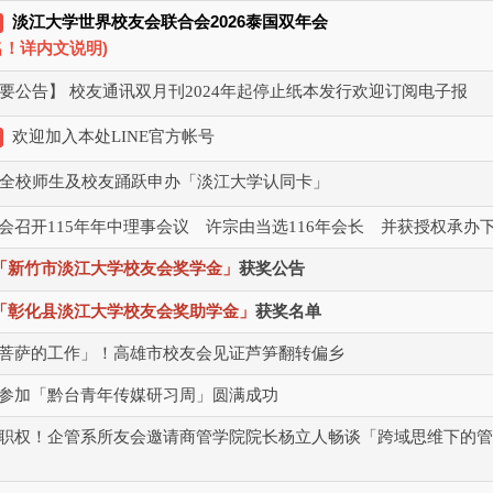
2026
淡江大学世界校友会联合会
泰国双年会
)
名！详内文说明
要公告】 校友通讯双月刊2024年起停止纸本发行欢迎订阅电子报
欢迎加入本处LINE官方帐号
全校师生及校友踊跃申办「淡江大学认同卡」
会召开115年年中理事会议 许宗由当选116年会长 并获授权承办
「新竹市淡江大学校友会奖学金」
获奖公告
「彰化县淡江大学校友会奖助学金」
获奖名单
菩萨的工作」！高雄市校友会见证芦笋翻转偏乡
参加「黔台青年传媒研习周」圆满成功
职权！企管系所友会邀请商管学院院长杨立人畅谈「跨域思维下的管