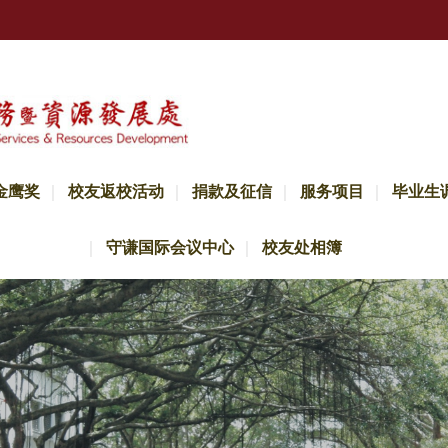
金鹰奖
校友返校活动
捐款及征信
服务项目
毕业生
守谦国际会议中心
校友处相簿