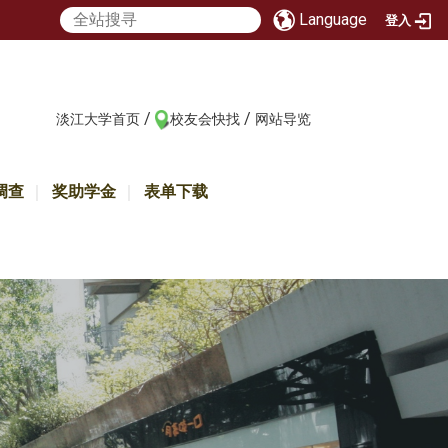
Language
登入
/
/
:::
淡江大学首页
校友会快找
网站导览
调查
奖助学金
表单下载