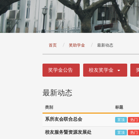
:::
首页
奖助学金
最新动态
:::
奖学金公告
校友奖学金
最新动态
类别
标题
系所友会联合总会
置顶
热门
校友服务暨资源发展处
置顶
热门