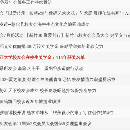
国曼谷双年会筹备工作持续推进
会「以爱传承 - 智慧e笔与数码艺术火花」艺术展 展现传统书画与 A
友谊─彰化县校友会海牛生态文化之旅圆满成功
会7月份活动 【新竹30 聚爱前行】新竹市校友会会员大会 史至义当
邓克立伉俪捐300万设立奖学金 鼓励学弟妹培养软实力
江大学校友会在校生奖学金」115年获奖名单
系所友会 基隆八斗子、望幽谷步道健行活动
2026夏之飨宴 劲歌金曲唤醒青春记忆 校友情谊共谱盛夏乐章
势汇天下校友会成立 校长葛焕昭勉持续保持竞争力
黄筠凯回校谈近20年旅游业职涯
雅喆返校开讲 勉学弟妹从「很美很小的事」守住创作独特性
所友会第11届第2次会员大会暨第5次理监事会议