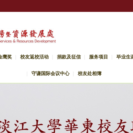
金鹰奖
校友返校活动
捐款及征信
服务项目
毕业生
守谦国际会议中心
校友处相簿