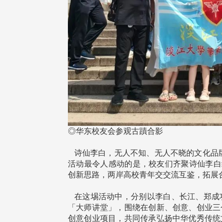
东校友会于115年6月10日(三)
台北市校友会于6月6日(六)举办
16日(二)，27名校友夥伴一同前
「新店瑠公圳知性健行活动」
中国宁夏省参访，活 ...
领队温明正学长与副领队吕惠
姐的精 ...
◎华东校友会参观古蹟合影
 版 校友会活动 (系
3 版 校友会活动 (系
所、其他)
所、其他)
诗仙李白，无人不知、无人不晓的文化品牌
活动最令人感动的是，校友们齐聚诗仙李白
机系友会第3届第4次理监事
风保系友会兰阳探梅漫游 齐
创新思路，两岸高校青年交交流互鉴，拓展
议暨系友论坛
共谱初夏欢乐乐章
在这埸活动中，分别以李白、长江、郑成
「大师讲堂」，围绕在创新、创意、创业三
创意创业项目，共同传承弘扬中华优秀传统