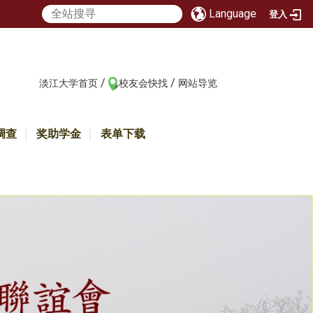
Language
登入
/
/
:::
淡江大学首页
校友会快找
网站导览
调查
奖助学金
表单下载