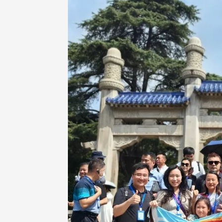
治大学主任秘书、中文系校友
校友处执行长彭春阳于115年
守正，于115年6月2日(二)率政
30日(四)荣退，为其十四年来
大学校友服务相关同仁莅临本 ...
校友服务、凝聚海内外校友情 ...
 版 校友会活动 (海
2 版 校友会活动 (海
外、县市)
外、县市)
东校友会6月活动
台北市校友会6月份活动