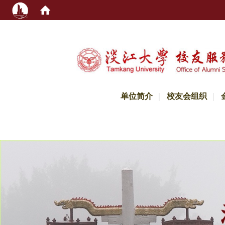
:::
单位简介
校友会组织