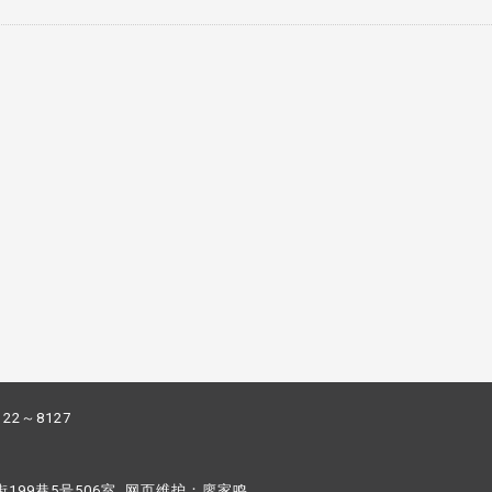
122～8127
街199巷5号506室 网页维护：
廖家鸣​