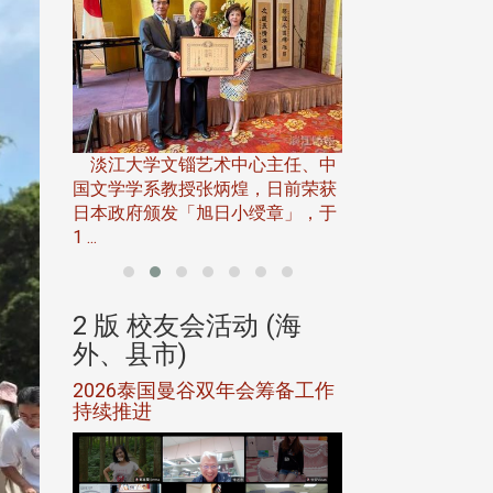
淡江大学推广教育处
13日(六)举办「
淡江大学文锱艺术中心主任、中
届开学典礼暨共识营，
15)年7
国文学学系教授张炳煌，日前荣获
事会于6月
日本政府颁发「旭日小绶章」，于
1 ...
(海
2 版 校友会活动 (海
2 版 校友会
外、县市)
外、县市)
5年年中
2026泰国曼谷双年会筹备工作
北加州校友会参
116年
持续推进
仲夏舞会 牛仔之
下届世界
欢