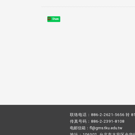
校配合「个人资料保护法」之施
，并导入个资管理，对于校友之
人资料应尽善良管理人之责任，
Share
于母校 ...
联络电话：886-2-2621-5656 转 8
传真号码：886-2-2391-8108
电邮信箱：fl@gms.tku.edu.tw
地址：106302 台北市大安区金华