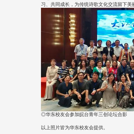
习、共同成长，为传统诗歌文化交流留下美
在连日大雨阴霾下，风保系友
在115年6月27日(六)举办的一
游，神奇迎来超幸运好天气。大 .
江大学电子与电机系友会于115
6月28日在台北校区盛大举办
无人科技与前瞻应用论坛」，特
请 ...
4 版 捐款征信、其他消
4 版 捐款征信、其他
息
息
友个人资料保护声明
欢迎订阅校友e报！
◎华东校友会参加皖台青年三创论坛合影
以上照片皆为华东校友会提供。