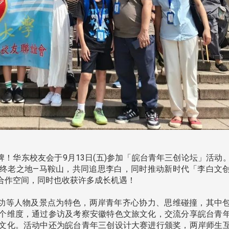
南加州校友会于115年6月2
台中市校友会于115年6月24日
在美国洛杉矶华侨文教服
，在
(三)举办拜会台中市政府活动。参
（洛侨文化中心）会议室召
玲学
访团由母校战略所所长李大中、 ...
...
3 版 校友会活动 (系
3 版 校友会活动 
所、其他)
所、其他)
！华东校友会于9月13日(五)参加「皖台青年三创论坛」活动
终老之地—马鞍山，共同追思李白，同时推动新时代「李白文
聚
【校友来访】香港校友会前会
邱孝贤接任跨业合作协
合作空间，同时也收获许多成长机遇！
长叶雅琴、杜天宝学长
届理事长
功等人物及景点为特色，两岸青年齐心协力、思维碰撞，其中
个维度，通过参访及考察安徽特色文旅文化，交流分享皖台青
文化。活动中还为皖台青年三创设计大赛进行颁奖，两岸师生