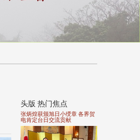
头版 热门焦点
头版 热门焦
选案报部
张炳煌获颁旭日小绶章 各界贺
观势汇天下校友
聘范巽绿
电肯定台日交流贡献