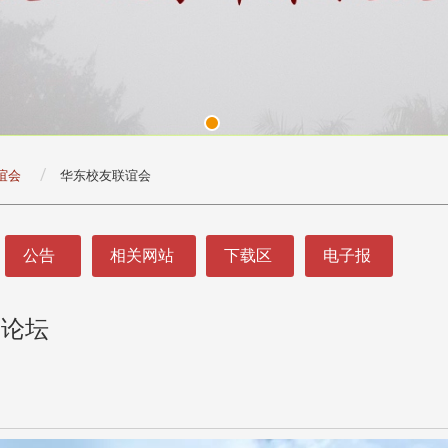
谊会
华东校友联谊会
公告
相关网站
下载区
电子报
创论坛
头版 热门焦点
头版 热门焦点
处
校友处新任执行长武士戎上
淡江大学董事会议改
念
任 携手校友共创淡江新里程
聘任许辉煌为校长 新
董事