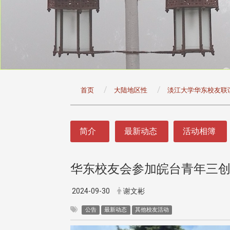
:::
首页
大陆地区性
淡江大学华东校友联
:::
简介
最新动态
活动相簿
华东校友会参加皖台青年三
头版 热门焦点
头版 热门焦点
治大学主任秘书曾守正率队
十四载深耕校友情谊 校友
2024-09-30
谢文彬
访校友处 深化校友工作交
执行长彭春阳荣退 校友感
共享实务经验
相伴同行
公告
最新动态
其他校友活动