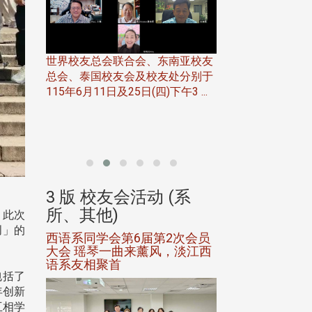
世界校友总会联合会、东南亚校友
总会、泰国校友会及校友处分别于
7日(日)
115年6月11日及25日(四)下午3 ...
务中心
北加州校友会于115
开115
晚，参加由北加州
联合会在Foster Ci ..
(系
3 版 校友会活动 (系
3 版 校友会
所、其他)
所、其他)
。此次
创」的
进会第2
西语系同学会第6届第2次会员
第一届淡韵杯歌
大会 瑶琴一曲来薰风，淡江西
赛公开抽籤 落
语系友相聚首
正、公开竞赛精
包括了
年创新
互相学