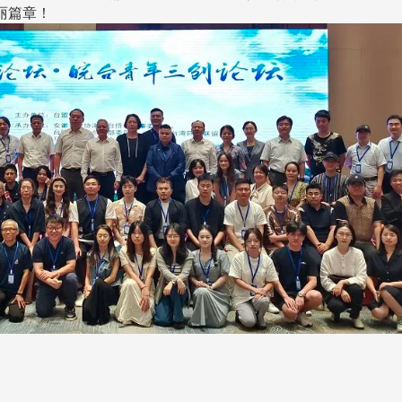
丽篇章！
跨业合作协进会第二届第
香港校友会前会长叶雅琴学姐与
会
大会于6月5日下午7时，
杜天宝学长一家，于115年6月4日
日
园D508室举行，本校潘
(四)返校拜访校友处，受到校友 ...
..
长、 ...
消
4 版 捐款征信、其他消
4 版 捐款征信
息
息
欢迎使用「淡江大学校园征才
捐款芳名录
线上系统」