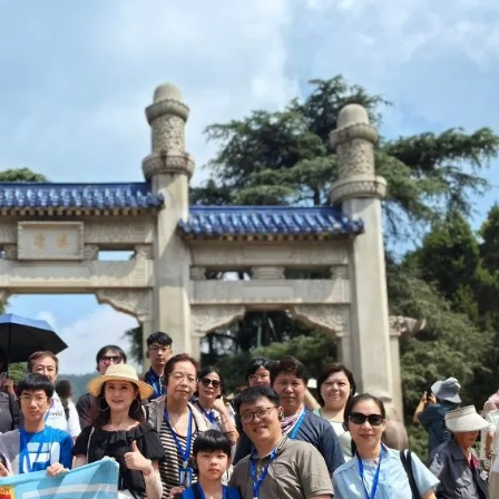
淡江大学于115年7月30日(四)举
办布达暨单位主管交接典礼。115
7月
本校校长葛焕昭将于今(1
学年度校友服务暨资源发展 ...
深耕
月31日(五)任期届满。董
24日(三)下午5时 ...
2 版 校友会活动 (海
2 版 校友会活动 
外、县市)
外、县市)
台中市校友会拜会卢秀燕市
南加州校友会召开11
长 校友交流智慧治理凝聚向
理事会议 许宗由当选
心力
会长 并获授权承办
校友双年会