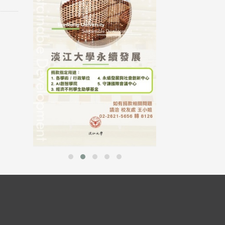
母校配合「个人资
行，并导入个资管
个人资料应尽善良
并于母校 ...