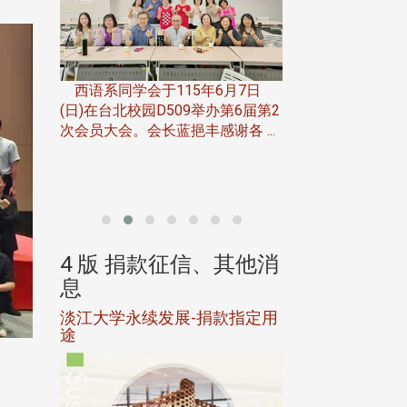
一次会员
在台北校
西语系同学会于115年6月7日
伯申研发
(日)在台北校园D509举办第6届第2
次会员大会。会长蓝挹丰感谢各 ...
由社团法人淡江大
合总会主办的「淡
韵杯歌唱大赛」，于11
、其他消
4 版 捐款征信、其他消
4 版 捐款
息
息
淡江大学永续发展-捐款指定用
校友个人资料保
途