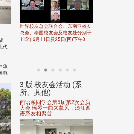
世界校友总会联合会、东南亚校友
总会、泰国校友会及校友处分别于
7日(日)
115年6月11日及25日(四)下午3 ...
成
务中心
现代
北加州校友会于115
开115
晚，参加由北加州
联合会在Foster Ci ..
中华
播电
(系
3 版 校友会活动 (系
3 版 校友会
所、其他)
所、其他)
进会第2
西语系同学会第6届第2次会员
第一届淡韵杯歌
大会 瑶琴一曲来薰风，淡江西
赛公开抽籤 落
语系友相聚首
正、公开竞赛精