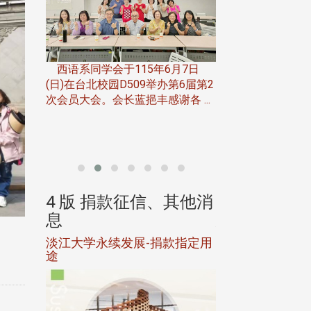
一次会员
在台北校
西语系同学会于115年6月7日
伯申研发
(日)在台北校园D509举办第6届第2
次会员大会。会长蓝挹丰感谢各 ...
由社团法人淡江大
合总会主办的「淡
韵杯歌唱大赛」，于11
、其他消
4 版 捐款征信、其他消
4 版 捐款
息
息
淡江大学永续发展-捐款指定用
校友个人资料保
途