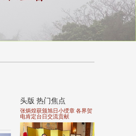
头版 热门焦点
头版 热门焦
选案报部
张炳煌获颁旭日小绶章 各界贺
观势汇天下校友
聘范巽绿
电肯定台日交流贡献