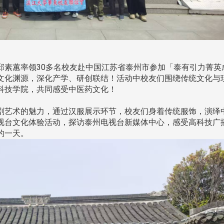
南加州校友会于115年6月2
长邱素蕙率领30多名校友赴中国江苏省泰州市参加「泰有引力菁英
台中市校友会于115年6月24日
在美国洛杉矶华侨文教服
，在
文化渊源，深化产学、研创联结！活动中校友们围绕传统文化与
(三)举办拜会台中市政府活动。参
（洛侨文化中心）会议室召
玲学
科技学院，共同感受中医药文化！
访团由母校战略所所长李大中、 ...
...
艺术的魅力，通过汉服展示环节，校友们身着传统服饰，演绎
视台文化体验活动，探访泰州电视台新媒体中心，感受高科技广
的一天。
3 版 校友会活动 (系
3 版 校友会活动 
所、其他)
所、其他)
聚
【校友来访】香港校友会前会
邱孝贤接任跨业合作协
长叶雅琴、杜天宝学长
届理事长