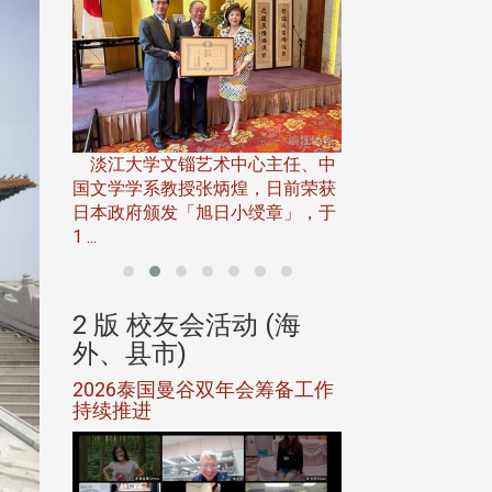
淡江大学推广教育处
13日(六)举办「
淡江大学文锱艺术中心主任、中
届开学典礼暨共识营，
15)年7
国文学学系教授张炳煌，日前荣获
事会于6月
日本政府颁发「旭日小绶章」，于
1 ...
(海
2 版 校友会活动 (海
2 版 校友会
外、县市)
外、县市)
5年年中
2026泰国曼谷双年会筹备工作
北加州校友会参
116年
持续推进
仲夏舞会 牛仔之
下届世界
欢