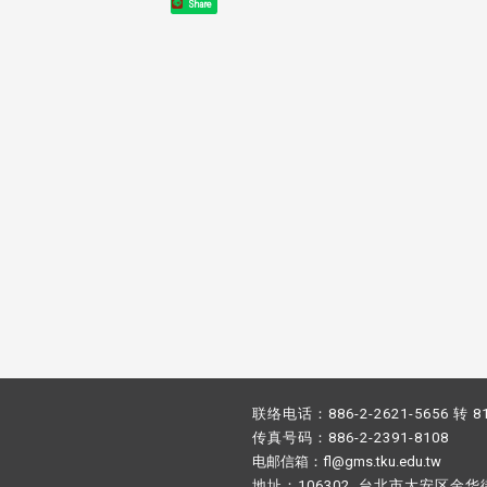
Share
校配合「个人资料保护法」之施
，并导入个资管理，对于校友之
人资料应尽善良管理人之责任，
于母校 ...
联络电话：886-2-2621-5656 转 8
传真号码：886-2-2391-8108
电邮信箱：fl@gms.tku.edu.tw
地址：106302 台北市大安区金华