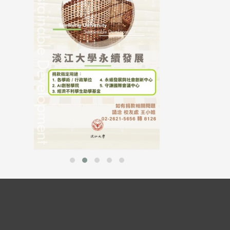
母校配合「个人资
行，并导入个资管
个人资料应尽善良
并于母校 ...