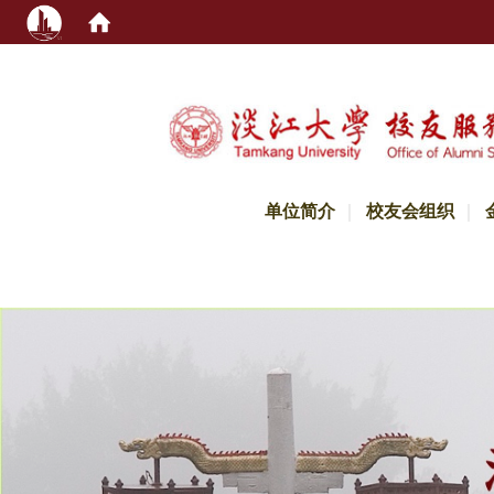
:::
单位简介
校友会组织