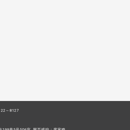
122～8127
街199巷5号506室 网页维护：
廖家鸣​