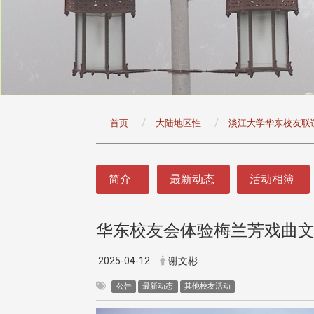
:::
首页
大陆地区性
淡江大学华东校友联
:::
简介
最新动态
活动相簿
华东校友会体验梅兰芳戏曲
头版 热门焦点
头版 热门焦点
治大学主任秘书曾守正率队
十四载深耕校友情谊 校友
2025-04-12
谢文彬
访校友处 深化校友工作交
执行长彭春阳荣退 校友感
共享实务经验
相伴同行
公告
最新动态
其他校友活动