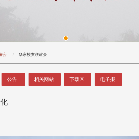
谊会
华东校友联谊会
公告
相关网站
下载区
电子报
文化
头版 热门焦点
头版 热门焦点
处
校友处新任执行长武士戎上
淡江大学董事会议改
念
任 携手校友共创淡江新里程
聘任许辉煌为校长 新
董事