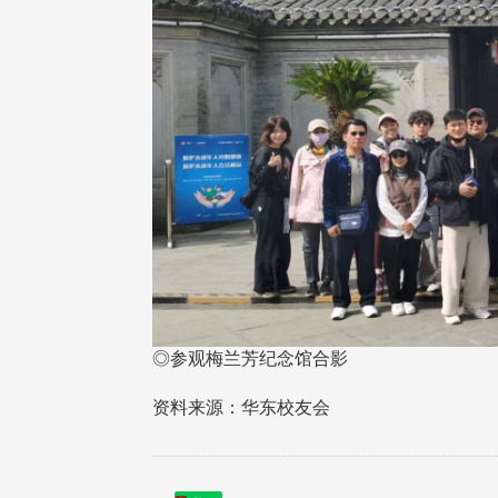
在连日大雨阴霾下，风保系友
在115年6月27日(六)举办的一
游，神奇迎来超幸运好天气。大 .
江大学电子与电机系友会于115
6月28日在台北校区盛大举办
无人科技与前瞻应用论坛」，特
请 ...
4 版 捐款征信、其他消
4 版 捐款征信、其他
息
息
◎参观梅兰芳纪念馆合影
友个人资料保护声明
欢迎订阅校友e报！
资料来源：华东校友会