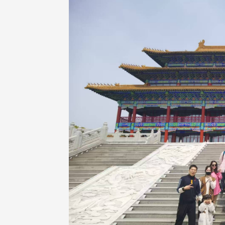
治大学主任秘书、中文系校友
校友处执行长彭春阳于115年
守正，于115年6月2日(二)率政
30日(四)荣退，为其十四年来
大学校友服务相关同仁莅临本 ...
校友服务、凝聚海内外校友情 ...
 版 校友会活动 (海
2 版 校友会活动 (海
外、县市)
外、县市)
东校友会6月活动
台北市校友会6月份活动