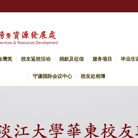
金鹰奖
校友返校活动
捐款及征信
服务项目
毕业生
守谦国际会议中心
校友处相簿