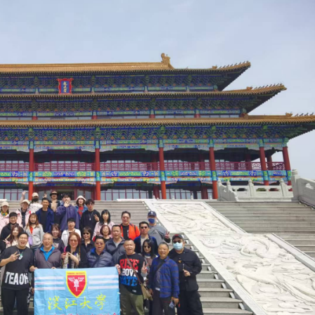
淡江大学于115年7月30日(四)举
办布达暨单位主管交接典礼。115
7月
本校校长葛焕昭将于今(1
学年度校友服务暨资源发展 ...
深耕
月31日(五)任期届满。董
24日(三)下午5时 ...
2 版 校友会活动 (海
2 版 校友会活动 
外、县市)
外、县市)
台中市校友会拜会卢秀燕市
南加州校友会召开11
长 校友交流智慧治理凝聚向
理事会议 许宗由当选
心力
会长 并获授权承办
校友双年会