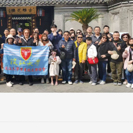
跨业合作协进会第二届第
香港校友会前会长叶雅琴学姐与
会
大会于6月5日下午7时，
杜天宝学长一家，于115年6月4日
日
园D508室举行，本校潘
(四)返校拜访校友处，受到校友 ...
..
长、 ...
消
4 版 捐款征信、其他消
4 版 捐款征信
息
息
欢迎使用「淡江大学校园征才
捐款芳名录
线上系统」