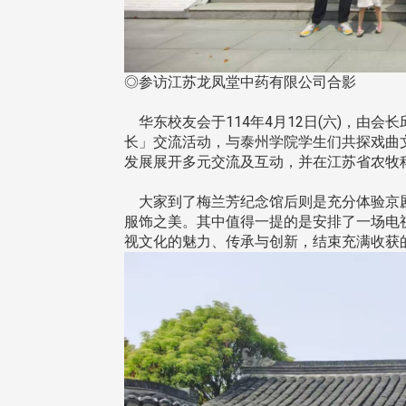
◎参访江苏龙凤堂中药有限公司合影
东校友会于115年6月10日(三)
台北市校友会于6月6日(六)举办
华东校友会于114年4月12日(六)，由会
16日(二)，27名校友夥伴一同前
「新店瑠公圳知性健行活动」
长」交流活动，与泰州学院学生们共探戏曲
中国宁夏省参访，活 ...
领队温明正学长与副领队吕惠
发展展开多元交流及互动，并在江苏省农牧
姐的精 ...
大家到了梅兰芳纪念馆后则是充分体验京剧
服饰之美。其中值得一提的是安排了一场电
视文化的魅力、传承与创新，结束充满收获
 版 校友会活动 (系
3 版 校友会活动 (系
所、其他)
所、其他)
机系友会第3届第4次理监事
风保系友会兰阳探梅漫游 齐
议暨系友论坛
共谱初夏欢乐乐章