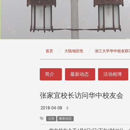
:::
首页
大陆地区性
淡江大学华中校友联
:::
简介
最新动态
活动相簿
张家宜校长访问华中校友会
头版 热门焦点
头版 热门焦点
治大学主任秘书曾守正率队
十四载深耕校友情谊 校友
2018-04-08
访校友处 深化校友工作交
执行长彭春阳荣退 校友感
共享实务经验
相伴同行
公告
最新动态