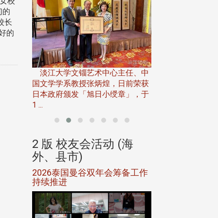
学女校
们的
校长
好的
淡江大学推广教育处
13日(六)举办「
淡江大学文锱艺术中心主任、中
届开学典礼暨共识营，
15)年7
国文学学系教授张炳煌，日前荣获
事会于6月
日本政府颁发「旭日小绶章」，于
1 ...
(海
2 版 校友会活动 (海
2 版 校友会
外、县市)
外、县市)
5年年中
2026泰国曼谷双年会筹备工作
北加州校友会参
116年
持续推进
仲夏舞会 牛仔之
下届世界
欢