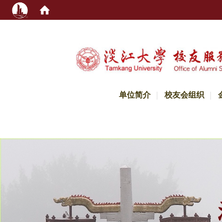
:::
单位简介
校友会组织