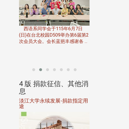
一次会员
在台北校
西语系同学会于115年6月7日
伯申研发
(日)在台北校园D509举办第6届第2
次会员大会。会长蓝挹丰感谢各 ...
由社团法人淡江大
合总会主办的「淡
韵杯歌唱大赛」，于11
、其他消
4 版 捐款征信、其他消
4 版 捐款
息
息
淡江大学永续发展-捐款指定用
校友个人资料保
途