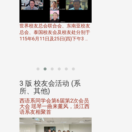
世界校友总会联合会、东南亚校友
总会、泰国校友会及校友处分别于
7日(日)
115年6月11日及25日(四)下午3 ...
务中心
北加州校友会于115
开115
晚，参加由北加州
联合会在Foster Ci ..
(系
3 版 校友会活动 (系
3 版 校友会
所、其他)
所、其他)
进会第2
西语系同学会第6届第2次会员
第一届淡韵杯歌
大会 瑶琴一曲来薰风，淡江西
赛公开抽籤 落
语系友相聚首
正、公开竞赛精