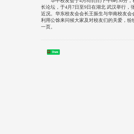
华中校友会于4月8日(日)下午6时30分
长论坛，于4月7日至9日在湖北 武汉举行
近况。华东校友会会长王振生与华南校友会
利用公馀来问候大家及对校友们的关爱，纷
一页。
治大学主任秘书、中文系校友
校友处执行长彭春阳于115年
Share
守正，于115年6月2日(二)率政
30日(四)荣退，为其十四年来
大学校友服务相关同仁莅临本 ...
校友服务、凝聚海内外校友情 ...
 版 校友会活动 (海
2 版 校友会活动 (海
外、县市)
外、县市)
东校友会6月活动
台北市校友会6月份活动