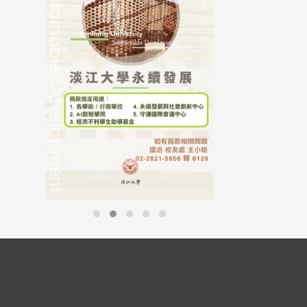
母校配合「个人资
行，并导入个资管
个人资料应尽善良
并于母校 ...