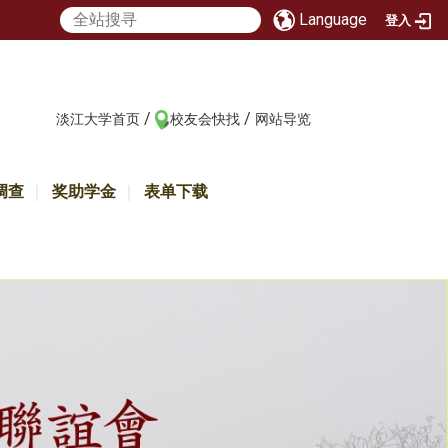
Language
登入
/
/
:::
淡江大学首页
校友会快找
网站导览
调查
奖助学金
表单下载