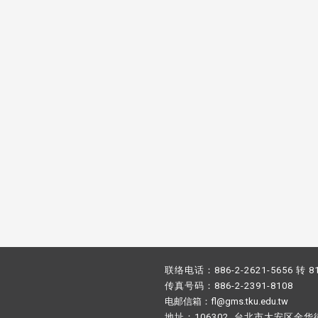
校配合「个人资料保护法」之施
，并导入个资管理，对于校友之
人资料应尽善良管理人之责任，
于母校 ...
联络电话：886-2-2621-5656 转 8
传真号码：886-2-2391-8108
电邮信箱：fl@gms.tku.edu.tw
地址：106302 台北市大安区金华