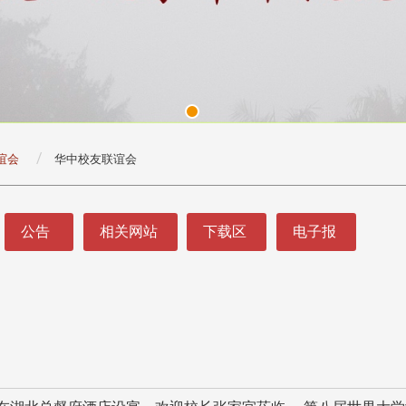
谊会
华中校友联谊会
公告
相关网站
下载区
电子报
头版 热门焦点
头版 热门焦点
处
校友处新任执行长武士戎上
淡江大学董事会议改
念
任 携手校友共创淡江新里程
聘任许辉煌为校长 新
董事