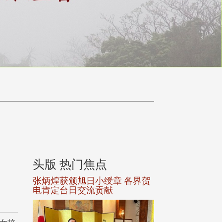
头版 热门焦点
头版 热门焦
选案报部
张炳煌获颁旭日小绶章 各界贺
观势汇天下校友
聘范巽绿
电肯定台日交流贡献