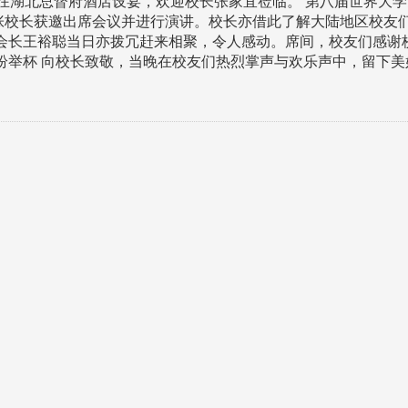
，在湖北总督府酒店设宴，欢迎校长张家宜莅临。 第八届世界大
，张校长获邀出席会议并进行演讲。校长亦借此了解大陆地区校友
会长王裕聪当日亦拨冗赶来相聚，令人感动。席间，校友们感谢
纷举杯 向校长致敬，当晚在校友们热烈掌声与欢乐声中，留下美
淡江大学于115年7月30日(四)举
办布达暨单位主管交接典礼。115
7月
本校校长葛焕昭将于今(1
学年度校友服务暨资源发展 ...
深耕
月31日(五)任期届满。董
24日(三)下午5时 ...
2 版 校友会活动 (海
2 版 校友会活动 
外、县市)
外、县市)
台中市校友会拜会卢秀燕市
南加州校友会召开11
长 校友交流智慧治理凝聚向
理事会议 许宗由当选
心力
会长 并获授权承办
校友双年会