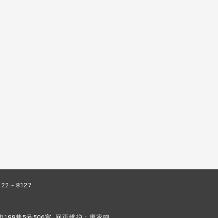
122～8127
街199巷5号506室 网页维护：
廖家鸣​