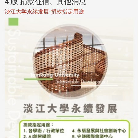
4 版 捐款征信、其他消息
淡江大学永续发展-捐款指定用途
于