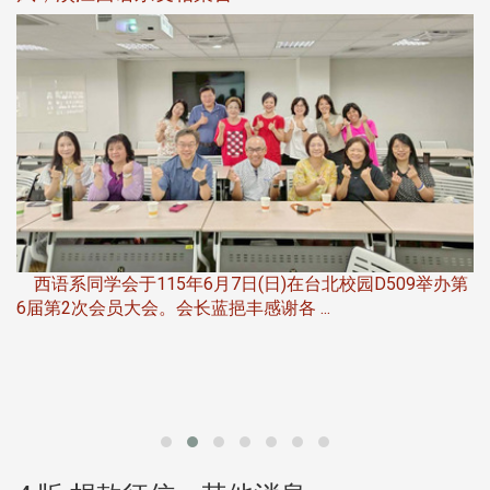
，
西语系同学会于115年6月7日(日)在台北校园D509举办第
6届第2次会员大会。会长蓝挹丰感谢各 ...
第