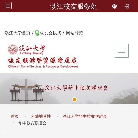
淡江校友服务处
/
/
:::
淡江大学首页
校友会快找
网站导览
Toggle 
:::
首页
大陆地区性
淡江大学华中校友联谊会
华中校友联谊会