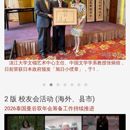
淡
下
淡江大学文锱艺术中心主任、中国文学学系教授张炳煌，
日前荣获日本政府颁发「旭日小绶章」，于1 ...
董
2 版 校友会活动 (海外、县市)
选
2026泰国曼谷双年会筹备工作持续推进
5