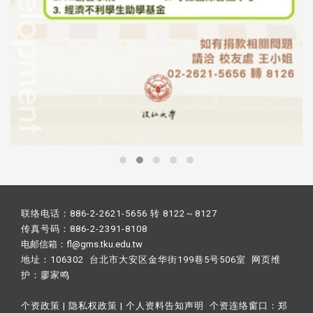
联络电话：886-2-2621-5656 转 8122～8127
传真号码：886-2-2391-8108
电邮信箱：fl@gms.tku.edu.tw
地址：106302 台北市大安区金华街199巷5号506室 网页维
护：
廖家鸣​
个资政策
|
隐私权政策
|
个人资料告知声明
个资连络窗口：
郑