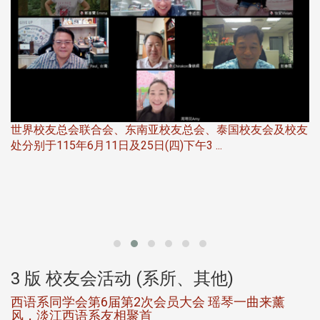
世界校友总会联合会、东南亚校友总会、泰国校友会及校友
服
处分别于115年6月11日及25日(四)下午3 ...
北
大
3 版 校友会活动 (系所、其他)
西语系同学会第6届第2次会员大会 瑶琴一曲来薰
风，淡江西语系友相聚首