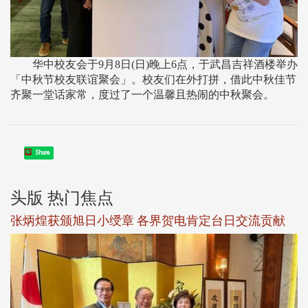
华中校友会于9月8日(日)晚上6点，于武昌吉祥酒楼举办
「中秋节校友联谊聚会」。校友们在外打拼，借此中秋佳节
齐聚一堂话家常，度过了一个温馨且热闹的中秋聚会。
Share
头版 热门焦点
新
张炳煌获颁旭日小绶章 各界贺电肯定台日交流贡献