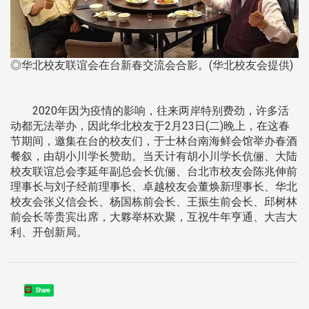
◎华北校友联谊会在台新春交流会合影。(华北校友会提供)
2020年因为疫情的影响，往来两岸特别费劲，许多活
动都无法举办，因此华北校友于2月23日(二)晚上，在这春
节期间，邀集在台的校友们，于士林台南海鲜会馆举办春酒
餐叙，由胡小川学长赞助。当天计有胡小川学长伉俪、大陆
校友联谊总会李延年副总会长伉俪、台北市校友会陈兆伸前
理事长与刘子经前理事长、卓越校友会董焕新理事长、华北
校友会张义信会长、杨国栋前会长、王振生前会长、邱树林
前会长等贵宾出席，大夥举杯欢聚，互祝牛年亨通、大吉大
利、开创新局。
Share