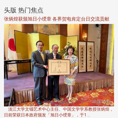
头版 热门焦点
新
张炳煌获颁旭日小绶章 各界贺电肯定台日交流贡献
淡
下
淡江大学文锱艺术中心主任、中国文学学系教授张炳煌，
日前荣获日本政府颁发「旭日小绶章」，于1 ...
董