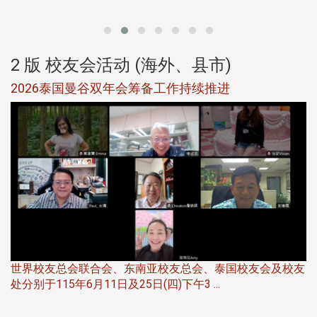
2 版 校友会活动 (海外、县市)
选
2026泰国曼谷双年会筹备工作持续推进
5
世界校友总会联合会、东南亚校友总会、泰国校友会及校友
服
处分别于115年6月11日及25日(四)下午3 ...