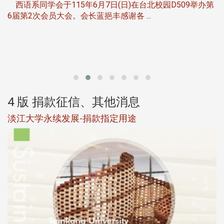
西语系同学会于115年6月7日(日)在台北校园D509举办第
6届第2次会员大会。会长蓝挹丰感谢各 ...
第
4 版 捐款征信、其他消息
淡江大学永续发展-捐款指定用途
于