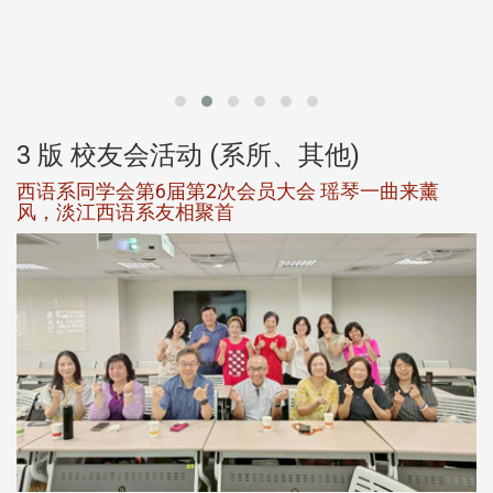
北
大
3 版 校友会活动 (系所、其他)
西语系同学会第6届第2次会员大会 瑶琴一曲来薰
风，淡江西语系友相聚首
，