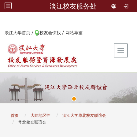
淡江校友服务处
/
/
:::
淡江大学首页
校友会快找
网站导览
Toggle 
:::
首页
大陆地区性
淡江大学华北校友联谊会
华北校友联谊会