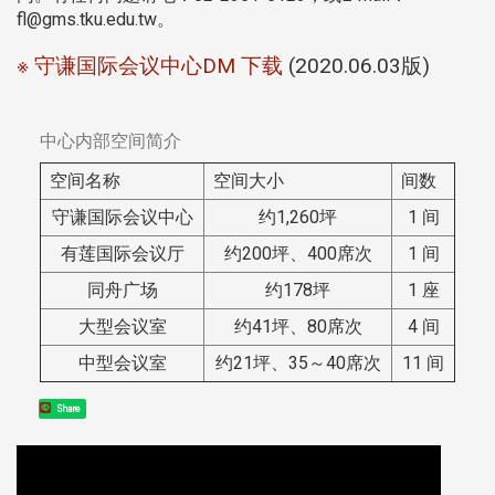
fl@gms.tku.edu.tw。
※ 守谦国际会议中心DM 下载
(2020.06.03版)
中心内部空间简介
空间名称​
空间大小
间数
守谦国际会议中心
约1,260坪
1 间
有莲国际会议厅
约200坪、400席次
1 间
同舟广场
约178坪
1 座
大型会议室
约41坪、80席次
4 间
中型会议室
约21坪、35～40席次
11 间
Share