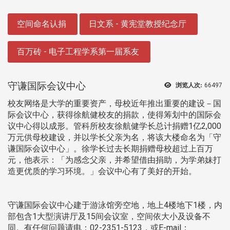
:::
空间命名认捐
日文系 - 黄宪堂教授纪念厅
百万砖 - 电子工程学系第一届系友
守谦国际会议中心
浏览人次:
66497
校友网络是大学的重要资产，母校近年推出重要的建设－国
际会议中心，获得徐航健校友的捐款，使得筹划中的国际会
议中心得以成形。管科所校友徐航健学长总计捐赠1亿2,000
万元供母校建设，并以学长父亲为名，将该大楼命名为「守
谦国际会议中心」。徐学长过去长期捐赠母校超过上百万
元，他表示：「为感念父亲，并希望借由捐助，为学弟妹打
造更优质的学习环境。」会议中心有了美好的开始。
守谦国际会议中心建于游泳馆旁空地，地上4楼地下1楼，内
部包含1大型演讲厅及15间会议室，空间依大小及设备不
同。有任何问题请电：02-2351-5123，或E-mail：