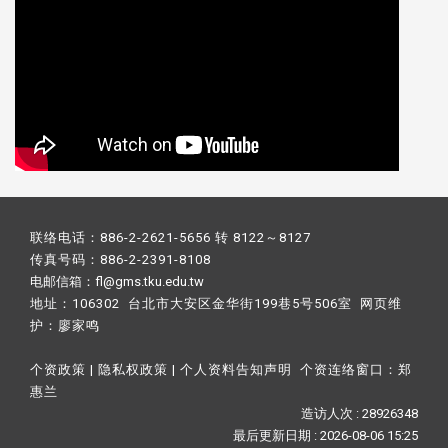
联络电话：886-2-2621-5656 转 8122～8127
传真号码：886-2-2391-8108
电邮信箱：fl@gms.tku.edu.tw
地址：106302 台北市大安区金华街199巷5号506室 网页维
护：
廖家鸣​
个资政策
|
隐私权政策
|
个人资料告知声明
个资连络窗口：
郑
惠兰
造访人次 : 28926348
最后更新日期 :
2026-08-06 15:25