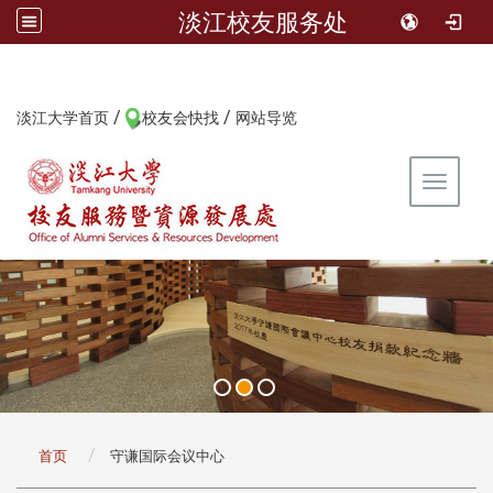
淡江校友服务处
/
/
:::
淡江大学首页
校友会快找
网站导览
Toggle 
:::
首页
守谦国际会议中心