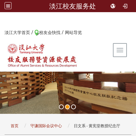
淡江校友服务处
/
/
:::
淡江大学首页
校友会快找
网站导览
Toggle 
:::
首页
守谦国际会议中心
日文系 - 黄宪堂教授纪念厅