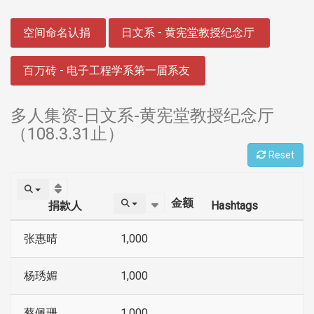
:::
空间命名认捐
日文系 - 黄宪堂教授纪念厅
百万砖 - 电子工程学系第一届系友
多人集资-日文系-黄宪堂教授纪念厅
（108.3.31止）
Reset
金额
捐款人
Hashtags
张惠晴
1,000
杨琇媚
1,000
蔡佩珊
1,000