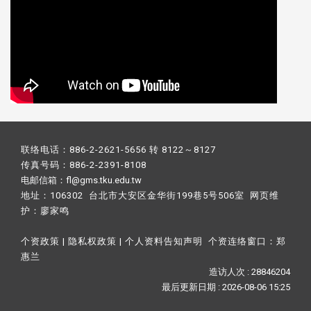
联络电话：886-2-2621-5656 转 8122～8127
传真号码：886-2-2391-8108
电邮信箱：fl@gms.tku.edu.tw
地址：106302 台北市大安区金华街199巷5号506室 网页维
护：
廖家鸣​
个资政策
|
隐私权政策
|
个人资料告知声明
个资连络窗口：
郑
惠兰
造访人次 : 28846204
最后更新日期 :
2026-08-06 15:25