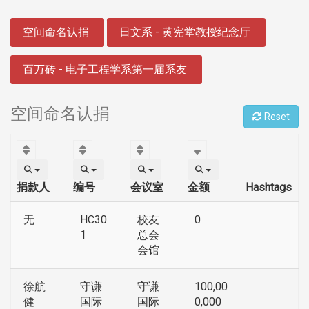
:::
空间命名认捐
日文系 - 黄宪堂教授纪念厅
百万砖 - 电子工程学系第一届系友
空间命名认捐
Reset
捐款人
编号
会议室
金额
Hashtags
无
HC30
校友
0
1
总会
会馆
徐航
守谦
守谦
100,00
健
国际
国际
0,000