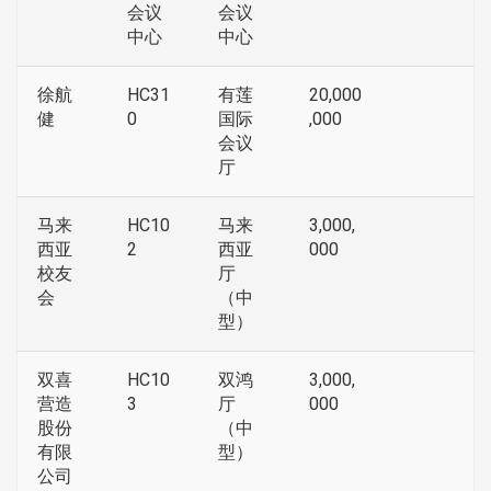
会议
会议
中心
中心
徐航
HC31
有莲
20,000
健
0
国际
,000
会议
厅
马来
HC10
马来
3,000,
西亚
2
西亚
000
校友
厅
会
（中
型）
双喜
HC10
双鸿
3,000,
营造
3
厅
000
股份
（中
有限
型）
公司