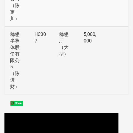
（陈
定
川）
稳懋
HC30
稳懋
5,000,
半导
7
厅
000
体股
（大
份有
型）
限公
司
（陈
进
财）
Share