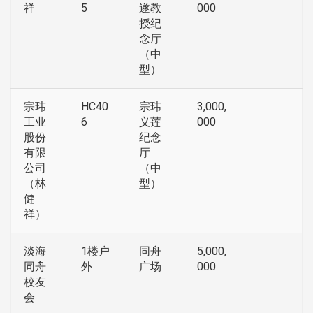
祥
5
遂教
000
授纪
念厅
（中
型）
宗玮
HC40
宗玮
3,000,
工业
6
义莲
000
股份
纪念
有限
厅
公司
（中
（林
型）
健
祥）
淡海
1楼户
同舟
5,000,
同舟
外
广场
000
校友
会