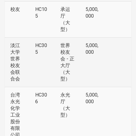
校友
HC10
承运
5,000,
5
厅
000
（大
型）
淡江
HC30
世界
5,000,
大学
5
校友
000
世界
会 - 正
校友
大厅
会联
（大
合会
型）
台湾
HC30
永光
5,000,
永光
6
厅
000
化学
（大
工业
型）
股份
有限
公司