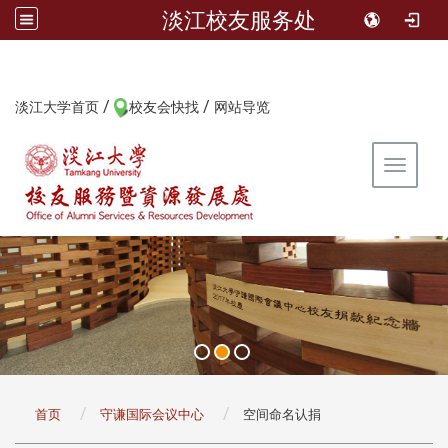
淡江校友服务处
/
/
:::
淡江大学首页
校友会快找
网站导览
Toggle 
:::
首页
守谦国际会议中心
空间命名认捐