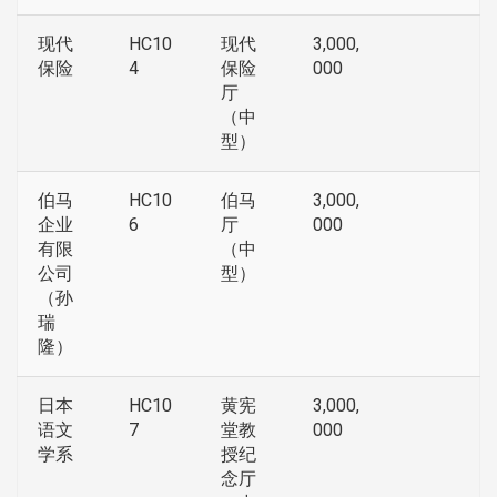
现代
HC10
现代
3,000,
保险
4
保险
000
厅
（中
型）
伯马
HC10
伯马
3,000,
企业
6
厅
000
有限
（中
公司
型）
（孙
瑞
隆）
日本
HC10
黄宪
3,000,
语文
7
堂教
000
学系
授纪
念厅