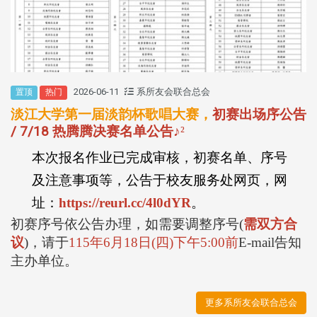
2026-06-11
系所友会联合总会
置顶
热门
淡江大学第一届淡韵杯歌唱大赛，
初赛出场序公告
/ 7/18 热腾腾决赛名单公告
♪
²
本次报名作业已完成审核，初赛名单、序号
及注意事项等，公告于校友服务处网页，网
址：
https://reurl.cc/4l0dYR
。
初赛序号依公告办理，如需要调整序号
(
需双方合
议
)
，请于
115
年
6
月
18
日
(
四
)
下午
5:00
前
E-mail
告知
主办单位。
更多系所友会联合总会