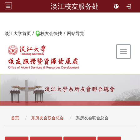
淡江校友服务处
/
/
:::
淡江大学首页
校友会快找
网站导览
Toggle 
:::
首页
系所友会联合总会
系所友会联合总会
:::