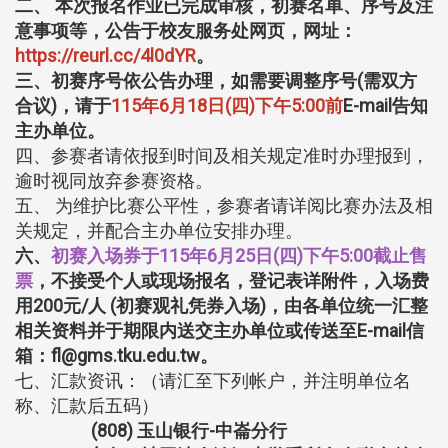
二、 本次报名作业已完成审核，初赛名单、序号及注
意事项等，公告于校友服务处网页，网址：
https://reurl.cc/4l0dYR
。
三、初赛序号依公告办理，如需要调整序号(需双方
合议)，请于
115年6月18日(四)下午5:00前
E-mail告知
主办单位。
四、参赛者请依报到时间及相关规定准时办理报到，
逾时视同放弃参赛资格。
五、 为维护比赛公平性，参赛者请详阅比赛办法及相
关规定，并配合主办单位安排办理。
六、
初赛入场券于115年6月25日(四)下午5:00截止售
票
，不接受个人或现场报名，登记表详附件，入场费
用200元/人 (初赛观礼凭券入场)，由各单位统一汇整
相关资料并于期限内送交主办单位或传送至E-mail信
箱：fl@gms.tku.edu.tw。
七、汇款资讯：（请汇至下列帐户，并注明单位名
称、汇款后五码）
(808) 玉山银行-中崙分行