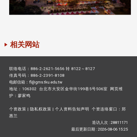
相关网站
联络电话：886-2-2621-5656 转 8122～8127
传真号码：886-2-2391-8108
电邮信箱：fl@gms.tku.edu.tw
地址：106302 台北市大安区金华街199巷5号506室 网页维
护：
廖家鸣​
个资政策
|
隐私权政策
|
个人资料告知声明
个资连络窗口：
郑
惠兰
造访人次 : 28811171
最后更新日期 :
2026-08-06 15:25