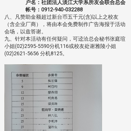
户名：社团法人淡江大学系所友会联合总会
帐号：0912-940-032288
八、凡赞助金额超过新台币五千元(含)以上之校友
（含企业厂商），将由本会免费制作广告海报于活动
会场，以兹答谢。
九、针对本活动有任何疑问，可迳洽总会秘书张庭瑄
小姐(02)2595-5590分机116或校友处谢雅陵小姐
(02)2621-5656 分机8125。