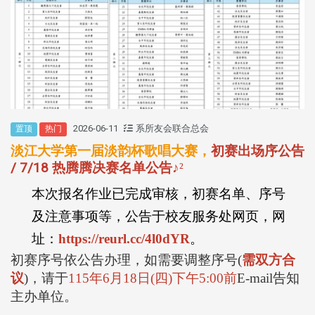
2026-06-11
系所友会联合总会
置顶
热门
淡江大学第一届淡韵杯歌唱大赛，
初赛出场序公告
/ 7/18 热腾腾决赛名单公告
♪
²
本次报名作业已完成审核，初赛名单、序号
及注意事项等，公告于校友服务处网页，网
址：
https://reurl.cc/4l0dYR
。
初赛序号依公告办理，如需要调整序号
(
需双方合
议
)
，请于
115
年
6
月
18
日
(
四
)
下午
5:00
前
E-mail
告知
主办单位。