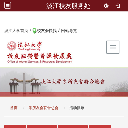
淡江校友服务处
/
/
:::
淡江大学首页
校友会快找
网站导览
Toggle 
:::
首页
系所友会联合总会
活动报导
:::