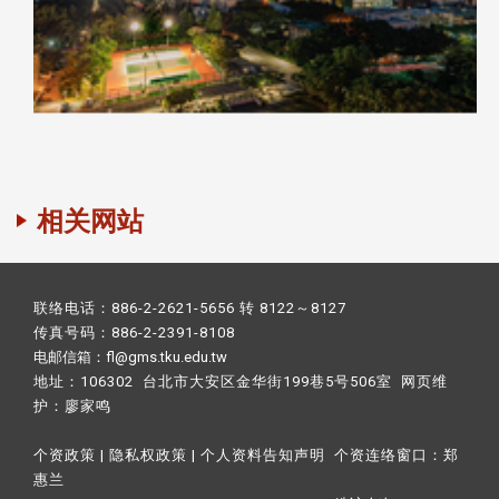
相关网站
联络电话：886-2-2621-5656 转 8122～8127
传真号码：886-2-2391-8108
电邮信箱：fl@gms.tku.edu.tw
地址：106302 台北市大安区金华街199巷5号506室 网页维
护：
廖家鸣​
个资政策
|
隐私权政策
|
个人资料告知声明
个资连络窗口：
郑
惠兰