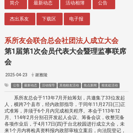
简介
最新动态
活动相簿
公告
杰出系友
下载区
电子报
系所友会联合总会社团法人成立大会
第1届第1次会员代表大会暨理监事联席
会
2025-04-23
谢雅陵
公告
最新动态
活动报导
其他校友活动
焦点新闻
校友处活动
系所友总会于113年7月开始筹划，共邀集了33位发起
人，横跨7个县市，经内政部指导，于同年11月27日(三)正
式准筹，并须于6个月内完成相关程序。本会于113年12
月、114年2月分别召开发起人会议、筹备会议，收整完备
各项作业后，于4月17日(四)于台北校园进行成立大会，未
来1个月内将检具资料报内政部审核立案后，向法院登记，