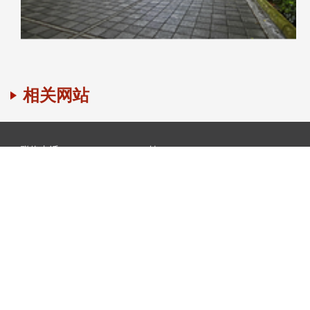
相关网站
联络电话：886-2-2621-5656 转 8122～8127
传真号码：886-2-2391-8108
电邮信箱：fl@gms.tku.edu.tw
地址：106302 台北市大安区金华街199巷5号506室 网页维
护：
廖家鸣​
个资政策
|
隐私权政策
|
个人资料告知声明
个资连络窗口：
郑
惠兰
造访人次 : 28737891
最后更新日期 :
2026-08-06 15:25