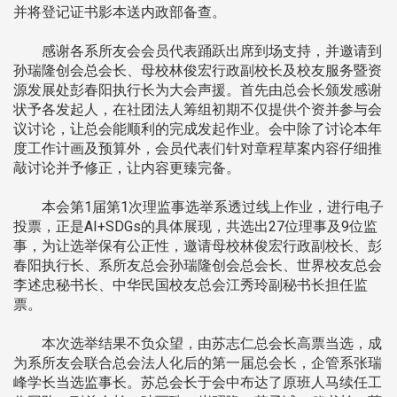
并将登记证书影本送内政部备查。
感谢各系所友会会员代表踊跃出席到场支持，并邀请到
孙瑞隆创会总会长、母校林俊宏行政副校长及校友服务暨资
源发展处彭春阳执行长为大会声援。首先由总会长颁发感谢
状予各发起人，在社团法人筹组初期不仅提供个资并参与会
议讨论，让总会能顺利的完成发起作业。会中除了讨论本年
度工作计画及预算外，会员代表们针对章程草案内容仔细推
敲讨论并予修正，让内容更臻完备。
本会第1届第1次理监事选举系透过线上作业，进行电子
投票，正是AI+SDGs的具体展现，共选出27位理事及9位监
事，为让选举保有公正性，邀请母校林俊宏行政副校长、彭
春阳执行长、系所友总会孙瑞隆创会总会长、世界校友总会
李述忠秘书长、中华民国校友总会江秀玲副秘书长担任监
票。
本次选举结果不负众望，由苏志仁总会长高票当选，成
为系所友会联合总会法人化后的第一届总会长，企管系张瑞
峰学长当选监事长。苏总会长于会中布达了原班人马续任工