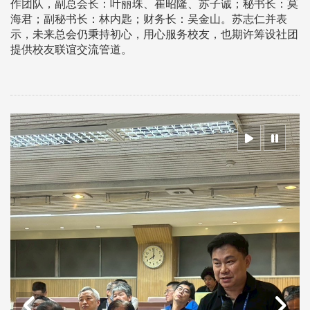
作团队，副总会长：叶丽珠、崔昭隆、苏子诚；秘书长：莫
海君；副秘书长：林内匙；财务长：吴金山。苏志仁并表
示，未来总会仍秉持初心，用心服务校友，也期许筹设社团
提供校友联谊交流管道。