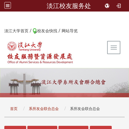
淡江校友服务处
/
/
:::
淡江大学首页
校友会快找
网站导览
Toggle 
:::
首页
系所友会联合总会
系所友会联合总会
:::