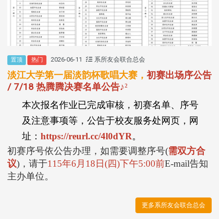
2026-06-11
系所友会联合总会
置顶
热门
淡江大学第一届淡韵杯歌唱大赛，
初赛出场序公告
/ 7/18 热腾腾决赛名单公告
♪
²
本次报名作业已完成审核，初赛名单、序号
及注意事项等，公告于校友服务处网页，网
址：
https://reurl.cc/4l0dYR
。
初赛序号依公告办理，如需要调整序号
(
需双方合
议
)
，请于
115
年
6
月
18
日
(
四
)
下午
5:00
前
E-mail
告知
主办单位。
更多系所友会联合总会