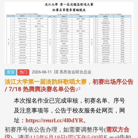
2026-06-11
系所友会联合总会
置顶
热门
淡江大学第一届淡韵杯歌唱大赛，
初赛出场序公告
/ 7/18 热腾腾决赛名单公告
♪
²
本次报名作业已完成审核，初赛名单、序号
及注意事项等，公告于校友服务处网页，网
址：
https://reurl.cc/4l0dYR
。
初赛序号依公告办理，如需要调整序号
(
需双方合
议
)
，请于
115
年
6
月
18
日
(
四
)
下午
5:00
前
E-mail
告知