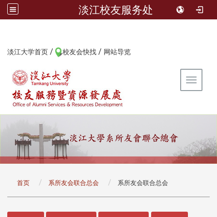
淡江校友服务处
/
/
:::
淡江大学首页
校友会快找
网站导览
Toggle 
:::
首页
系所友会联合总会
系所友会联合总会
:::