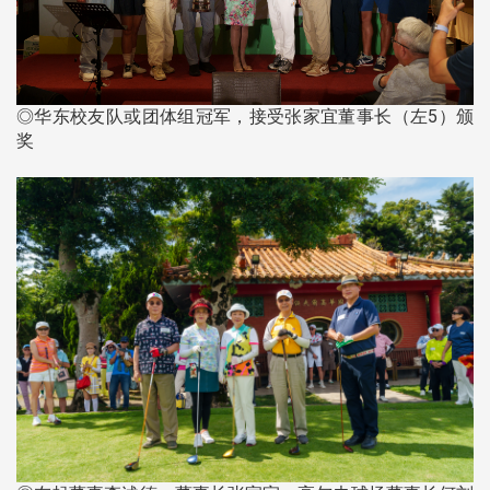
◎华东校友队或团体组冠军，接受张家宜董事长（左5）颁
奖