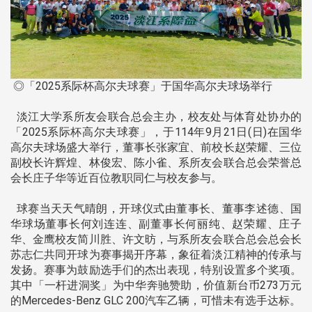
◎「2025系际杯高尔夫球赛」于国华高尔夫球场举行
淡江大学系所友会联合总会主办，校友处与体育处协办的
「2025系际杯高尔夫球赛」，于114年9月21日(日)在国华
高尔夫球场盛大举行，董事长张家宜、前校长赵荣耀、三位
副校长许辉煌、林俊宏、陈小雀、系所友会联合总会荣誉总
会长庄子华等近百位教职同仁与校友参与。
球赛当天天气晴朗，开球仪式由董事长、董事李述德、国
华球场董事长何刘连连、副董事长何丽纯、赵荣耀、庄子
华、金鹰校友简川胜、许文昉，与系所友会联合总会总会长
苏志仁共同开球为赛事揭开序幕，象征着淡江精神的传承与
发扬。赛事为鼓励选手们的杰出表现，特别设置多个奖项。
其中「一杆进洞奖」为中华奔驰赞助，价值新台币273万元
的Mercedes-Benz GLC 200汽车乙辆，可惜未有选手达标。