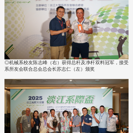
◎机械系校友陈志峰（右）获得总杆及净杆双料冠军，接受
系所友会联合总会总会长苏志仁（左）颁奖