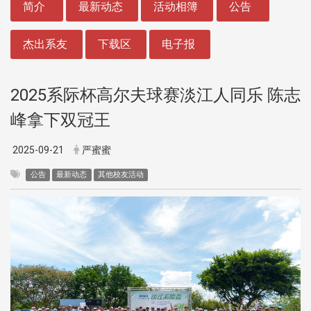
简介
最新动态
活动相簿
公告
杰出系友
下载区
电子报
2025系际杯高尔夫球赛淡江人同乐 陈志
峰拿下双冠王
2025-09-21
严蜜蜜
公告
最新动态
其他校友活动