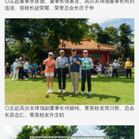
◎左起董事李述德、董事长张家宜、高尔夫球场董事长何刘
连连、前校长赵荣耀、荣誉总会长庄子华
◎左起高尔夫球场副董事长何丽纯、菁英校友简川胜、总会
长苏志仁、菁英校友许文昉