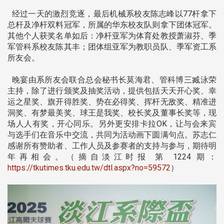
经过一天的激烈竞逐，最后机械系校友陈志峰以77杆拿下
总杆及净杆双料冠军，所属的华东校友队则拿下团体冠军。
其他个人获奖名单如后：净杆亚军为体育处教授萧淑芬、季
军管科系校友陈其丰；团体组亚军为教职员队、季军资工系
所友会。
晚宴由系所友会联合总会秘书长莫海君、管科博三臧泳荣
主持，除了进行颁奖及抽奖活动，提供包括天天开心奖、幸
运之星奖、旗开得胜奖、势在必得奖、挥杆无敌奖、精准进
洞奖、有梦最美奖、球王是我奖、校长奖及董事长奖等，现
场人人有奖，开心同乐。另外更安排卡拉OK，让与会来宾
与选手们在音乐中交流，共同为活动画下圆满句点。苏志仁
感谢所有赞助者、工作人员及参赛者的支持与参与，期待明
年再相会。（摘自淡江时报 第 1224 期：
https://tkutimes.tku.edu.tw/dtl.aspx?no=59572
）