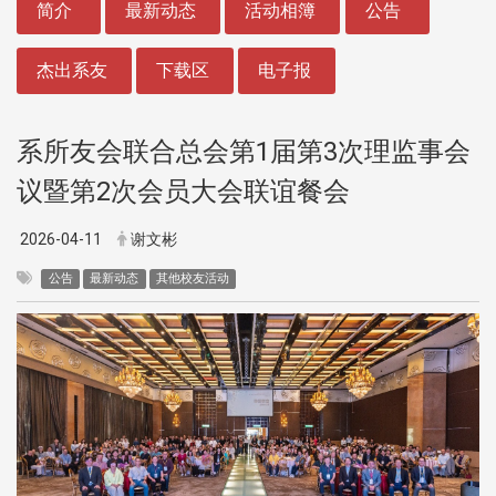
简介
最新动态
活动相簿
公告
杰出系友
下载区
电子报
系所友会联合总会第1届第3次理监事会
议暨第2次会员大会联谊餐会
2026-04-11
谢文彬
公告
最新动态
其他校友活动