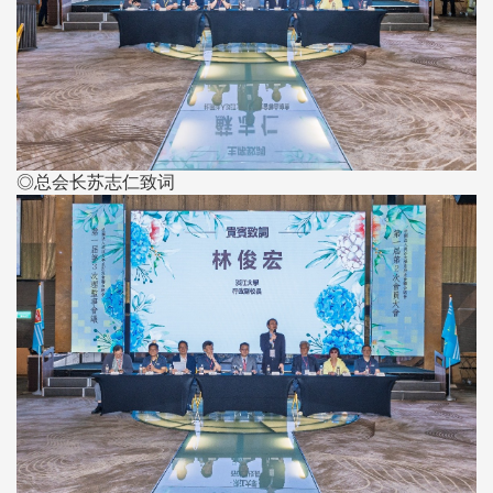
◎总会长苏志仁致词