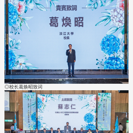
◎校长葛焕昭致词