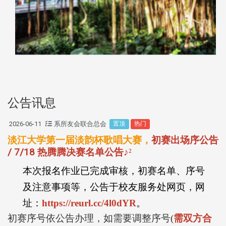
公告讯息
2026-06-11
系所友会联合总会
置顶
热门
淡江大学第一届淡韵杯歌唱大赛，
初赛出场序公告
/ 7/18 热腾腾决赛名单公告
♪
²
本次报名作业已完成审核，初赛名单、序号
及注意事项等，公告于校友服务处网页，网
址：
https://reurl.cc/4l0dYR
。
初赛序号依公告办理，如需要调整序号
(
需双方合