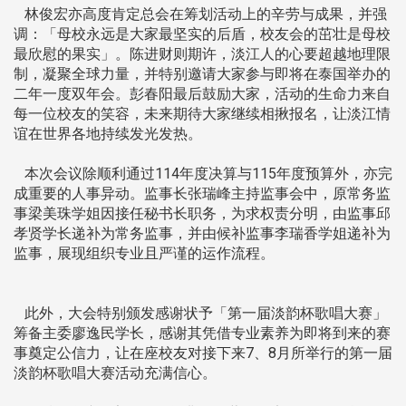
林俊宏亦高度肯定总会在筹划活动上的辛劳与成果，并强
调：「母校永远是大家最坚实的后盾，校友会的茁壮是母校
最欣慰的果实」。陈进财则期许，淡江人的心要超越地理限
制，凝聚全球力量，并特别邀请大家参与即将在泰国举办的
二年一度双年会。彭春阳最后鼓励大家，活动的生命力来自
每一位校友的笑容，未来期待大家继续相揪报名，让淡江情
谊在世界各地持续发光发热。
本次会议除顺利通过114年度决算与115年度预算外，亦完
成重要的人事异动。监事长张瑞峰主持监事会中，原常务监
事梁美珠学姐因接任秘书长职务，为求权责分明，由监事邱
孝贤学长递补为常务监事，并由候补监事李瑞香学姐递补为
监事，展现组织专业且严谨的运作流程。
此外，大会特别颁发感谢状予「第一届淡韵杯歌唱大赛」
筹备主委廖逸民学长，感谢其凭借专业素养为即将到来的赛
事奠定公信力，让在座校友对接下来7、8月所举行的第一届
淡韵杯歌唱大赛活动充满信心。