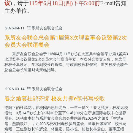
议
)
，请于
115
年
6
月
18
日
(
四
)
下午
5:00
前
E-mail
告知
主办单位。
2026-04-11
系所友会联合总会
系所友会联合总会第1届第3次理监事会议暨第2次
会员大会联谊餐会
系所友会联合总会于115年4月11日(六)在大直典华会馆举办第1届第3
次理监事会议暨第2次会员大会与联谊午宴；本次盛会贵宾云集，包含母
校校长葛焕昭、学术副校长许辉煌、行政副校长林俊宏、世界校友会联合
总会总会长陈进财均亲临指导。
2026-03-14
系所友会联合总会
春之飨宴杜鹃齐绽 校友共挥e笔书写校歌
艳阳下的杜鹃花，在校园内热烈绽放，一年一度的「春之飨宴」校友返校
活动，3月14日(六)上午9时30分至下午4时30分在守谦国际会议中心温馨
展开。活动由本处与系所友会联合总会共同筹办2026春之飨宴「智慧e
笔．墨韵淡江」，近400名校友回母校参与盛会。董事长张家宜、校长葛
焕昭、三位副校长许辉煌、林俊宏、陈小雀、前校长林云山、董事王绍