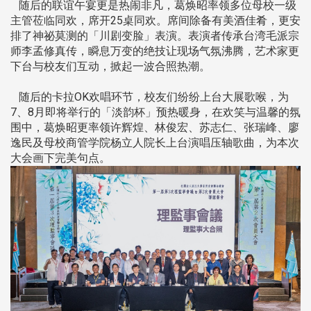
随后的联谊午宴更是热闹非凡，葛焕昭率领多位母校一级
主管莅临同欢，席开25桌同欢。席间除备有美酒佳肴，更安
排了神祕莫测的「川剧变脸」表演。表演者传承台湾毛派宗
师李孟修真传，瞬息万变的绝技让现场气氛沸腾，艺术家更
下台与校友们互动，掀起一波合照热潮。
随后的卡拉OK欢唱环节，校友们纷纷上台大展歌喉，为
7、8月即将举行的「淡韵杯」预热暖身，在欢笑与温馨的氛
围中，葛焕昭更率领许辉煌、林俊宏、苏志仁、张瑞峰、廖
逸民及母校商管学院杨立人院长上台演唱压轴歌曲，为本次
大会画下完美句点。