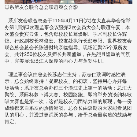
◎系所友会联合总会联谊餐会合影
系所友会联合总会于115年4月11日(六)在大直典华会馆举
办第1届第3次理监事会议暨第2次会员大会与联谊午宴；本
次盛会贵宾云集，包含母校校长葛焕昭、学术副校长许辉
煌、行政副校长林俊宏、校友处执行长彭春阳、世界校友会
联合总会总会长陈进财均亲临指导。现场汇聚25个系所友
会、共计250位校友及师长共襄盛举，在热烈且隆重的气氛
中，完美展现淡江人深厚的向心力与蓬勃生机。
理监事会议由总会长苏志仁主持，苏志仁致词时感性表
示，总会始终秉持「凝聚校友」的初衷，坚持用心办好每一
场活动；系所友总会办过三个淡江史上第一的活动：总汇大
聚院、系际杯萝卜蹲大赛、校园路跑。即将举办的淡韵杯歌
唱大赛也是第一次，这都是校友们团结力量的展现，每一份
成绩都来自系友的热情灌溉。总会长由衷期盼大家能看见团
队的用心，并透过更踊跃的参与，给予总会最实质的鼓励与
肯定。