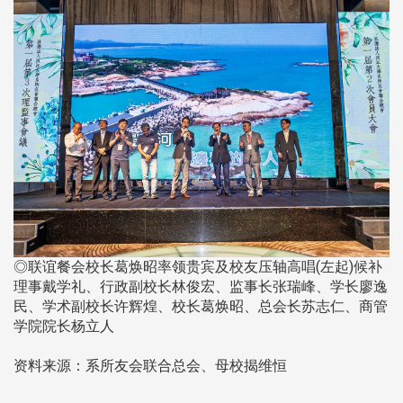
◎联谊餐会校长葛焕昭率领贵宾及校友压轴高唱(左起)候补
理事戴学礼、行政副校长林俊宏、监事长张瑞峰、学长廖逸
民、学术副校长许辉煌、校长葛焕昭、总会长苏志仁、商管
学院院长杨立人
​​​​​​​资料来源：系所友会联合总会、母校揭维恒