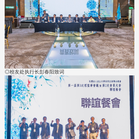
◎校友处执行长彭春阳致词