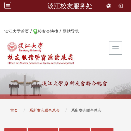
淡江校友服务处
/
/
:::
淡江大学首页
校友会快找
网站导览
Toggle 
:::
首页
系所友会联合总会
系所友会联合总会
:::