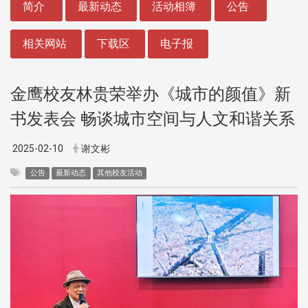
简介
最新动态
活动相簿
公告
相关网站
下载区
电子报
金鹰校友林贵荣举办《城市的颜值》新
书发表会 畅谈城市空间与人文和谐关系
2025-02-10
谢文彬
公告
最新动态
其他校友活动