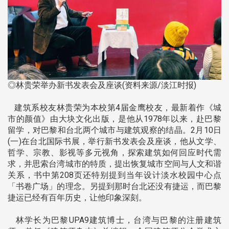
◎林贵荣举办新书发表会及座谈(资料来源/淡江时报)
建筑系校友林贵荣为本校第4届金鹰校友，最新着作《城
市的颜值》由大块文化出版，是他从1978年以来，赴巴黎
留学，对巴黎和台北两个城市与建筑观察的结晶。2月10日
(一)在台北国际书展，举行新书发表会及座谈，他从文学、
哲学、宗教、影视等多元视角，探索建筑如何回应时代需
求，并思索台湾城市的特质，提出恢复城市空间与人文和谐
关系，书中第208页还特别提到当年设计淡水校园中心点
「书卷广场」的理念。另提到那时台北还没有捷运，而巴黎
捷运已经有百年历史，让他印象深刻。
林学长为巴黎UPA9建筑博士，台湾与巴黎的注册建筑