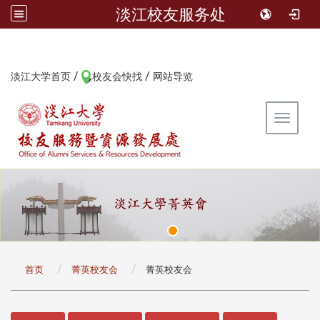
淡江校友服务处
/
/
:::
淡江大学首页
校友会快找
网站导览
Toggle 
:::
首页
菁英校友会
菁英校友会
:::