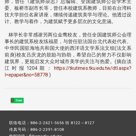
师，曾任《建筑师杂志》总编辑、全国建筑师公会学术主
委、板桥市副市长等，曾任本校建筑系教师，目前在台湾科
技大学担任名家讲座，继续传递建筑美学与理论。他透过设
计、教学与着作，为建筑赋予更多层次的文化意涵。
林学长非常感谢另两位金鹰校友，曾任全国建筑师公会理
事长的建筑系校友练福星，与曾任驻法国台北代表处代表、
中华民国驻海地共和国大使的西洋语文学系法文组(法文系
前身)校友吕庆龙的鼓励与协助，希望自己的努力不仅影响
建筑界，更能启发大众对城市美学的关注与热爱。(摘自淡
江时报1204期：
https://tkutimes.tku.edu.tw/dtl.aspx?
l=epaper&no=58778
)
Share
联络电话：886-2-2621-5656 转 8122～8127
传真号码：886-2-2391-8108