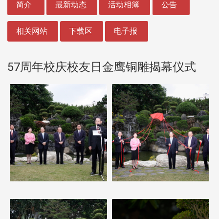
简介
最新动态
活动相簿
公告
相关网站
下载区
电子报
57周年校庆校友日金鹰铜雕揭幕仪式