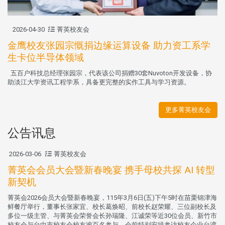
2026-04-30
菁英校友会
金鹰校友张园宗慨捐边缘运算设备 助力资工系学
生卡位半导体领域
五百户科技总经理张园宗，代表该公司捐赠30套Nuvoton开发设备，协
助淡江大学资讯工程学系，具备更完整的实作工具与学习资源。
更多菁英校友会
公告讯息
2026-03-06
菁英校友会
菁英会会员大会暨新春晚宴 携手母校共探 AI 转型
新契机
菁英会2026会员大会暨新春晚宴，115年3月6日(五)下午5时在苗栗锦津海
鲜餐厅举行，董事长张家宜、校长葛焕昭、前校长赵荣耀、三位副校长及
多位一级主管、与菁英会荣誉会长孙瑞隆、江诚荣等近30位会员、新竹市
校友会与台中市校友会校友逾百名参与。会前特别安排参访校友企业台湾