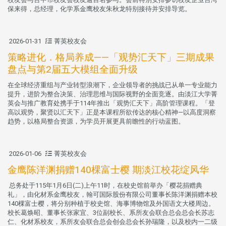
保来得，总经理，化学系金鹰校友朱秋龙特别接待并安排导览。
2026-01-31
菁英校友会
策略进化．格局养成——「观势汇天下」三期成果
盘点与第2届五大模组全面升级
在全球经济重组与产业转型浪潮下，企业领导者的挑战已从单一专业能力
提升，进阶为整合决策、治理思维与国际视野的全面竞逐。由淡江大学菁
英会与推广教育处携手于114年推出「观势汇天下」高阶管理课程。「登
高以观势，聚贤以汇天下」正是本课程所欲传达的核心精神—以高度洞察
趋势，以格局整合资源，为学员开展更具前瞻性的行动蓝图。
2026-01-06
菁英校友会
金鹰陈洋渊捐赠140棵富士樱 期淡江校花绽风华
总务处于115年1月6日(二)上午11时，在校史馆前举办「樱花捐赠典
礼」，由化材系金鹰校友，翰可国际股份有限公司董事长陈洋渊捐赠本校
140棵富士樱，将分别种植于校史馆、海事博物馆及外国语文大楼周边。
校长葛焕昭、董事长张家宜、3位副校长、系所友会联合总会总会长苏志
仁、化材系校友，系所友会联合总会创会总会长孙瑞隆，以及校内一二级