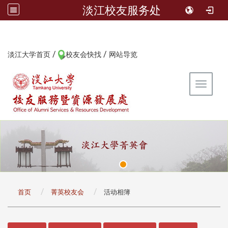
淡江校友服务处
/
/
:::
淡江大学首页
校友会快找
网站导览
Toggle 
:::
首页
菁英校友会
活动相簿
:::