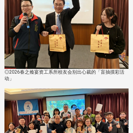
◎2026春之飨宴资工系所校友会别出心裁的「盲抽摸彩活
动」