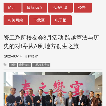
:::
简介
最新动态
活动相簿
公告
相关网站
下载区
电子报
资工系所校友会3月活动 跨越算法与历
史的对话-从AI到地方创生之旅
2026-03-14
严蜜蜜
公告
最新动态
其他校友活动