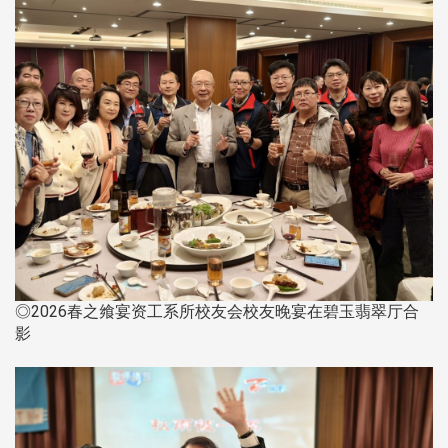
◎2026春之飨宴资工系所校友会校友晚宴在碧玉翡翠厅合
影