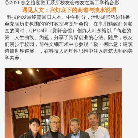
◎2026春之飨宴资工系所校友会校友在新工学馆合影
遇见人文：宫灯底下的商道与淡水说唱
科技的发展终需回归人本。中午时分，活动场景巧妙转换
至充满历史氛围的宫灯教室与觉轩会馆。在享用精致商务餐
盒的同时，QP Café（觉轩会馆）创办人叶永裕以「商道的
第二人生曲线」为题，分享了跨界创业的心法。随后，校友
们漫步于校园，前往文锱艺术中心参观「勒・柯比意：建筑
诗篇世界巡展」，在科技人的理性思维中注入建筑大师的美
学素养。