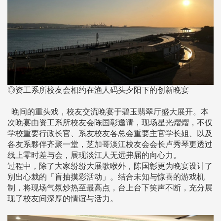
◎资工系所校友会相约在渔人码头夕阳下的创新晚宴
晚间的重头戏，校友交流晚宴于碧玉翡翠厅盛大展开。本
次晚宴由资工系所校友会陈国彰邀请，现场星光熠熠，不仅
学校重要行政长官、系友校友各总会重要主官学长姐、以及
各友系夥伴齐聚一堂，芝加哥淡江校友会会长卢秀琴更透过
线上零时差与会，展现淡江人无远弗届的向心力。
过程中，除了大家纷纷大展歌喉外，陈国彰更为晚宴设计了
别出心裁的「盲抽摸彩活动」。结合未知与惊喜的游戏机
制，将现场气氛炒热至最高点，台上台下笑声不断，充分展
现了校友间深厚的情谊与活力。