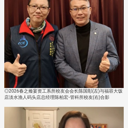
◎2026春之飨宴资工系所校友会会长陈国彰(左)与福容大饭
店淡水渔人码头店总经理陈柏宏-管科所校友(右)合影