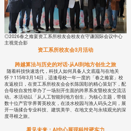
◎2026春之飨宴资工系所校友会校友在守谦国际会议中心
主视觉合影
资工系所校友会3月活动
跨越算法与历史的对话-从AI到地方创生之旅
随着科技快速迭代，科技人如何具备人文底蕴与在地关
怀？115年3月14日，适逢母校一年一度的「春之飨宴」校
友返校日，在资工系所校友会会长陈国彰的精心策划下，配
合母校自发性举办了一场别开生面的跨界系友暨校友交流活
动。本活动以「从人工智能到地方创生」为核心主题，带领
数十位产官学界菁英校友，在淡水校园与渔人码头之间，展
开一场揉合专业科技、建筑美学、在地文史与永续观光的深
度寻根之旅。
看见未来：AI中心展现科技硬实力