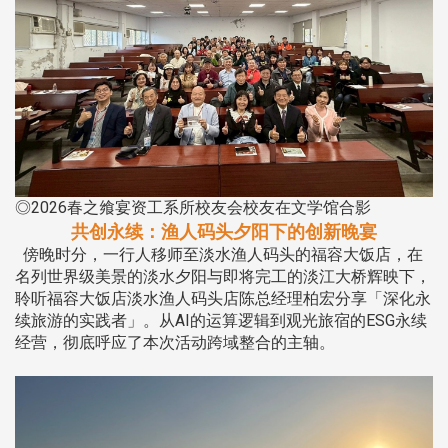
◎2026春之飨宴资工系所校友会校友在文学馆合影
共创永续：渔人码头夕阳下的创新晚宴
傍晚时分，一行人移师至淡水渔人码头的福容大饭店，在
名列世界级美景的淡水夕阳与即将完工的淡江大桥辉映下，
聆听福容大饭店淡水渔人码头店陈总经理柏宏分享「深化永
续旅游的实践者」。从AI的运算逻辑到观光旅宿的ESG永续
经营，彻底呼应了本次活动跨域整合的主轴。