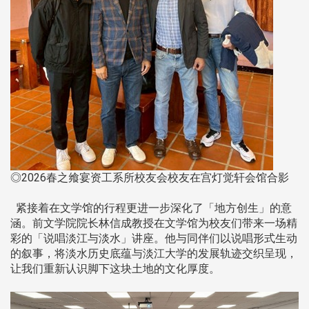
◎2026春之飨宴资工系所校友会校友在宫灯觉轩会馆合影
紧接着在文学馆的行程更进一步深化了「地方创生」的意
涵。前文学院院长林信成教授在文学馆为校友们带来一场精
彩的「说唱淡江与淡水」讲座。他与同伴们以说唱形式生动
的叙事，将淡水历史底蕴与淡江大学的发展轨迹交织呈现，
让我们重新认识脚下这块土地的文化厚度。