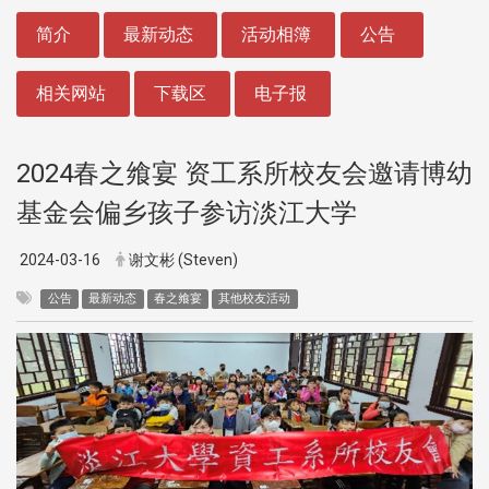
:::
简介
最新动态
活动相簿
公告
相关网站
下载区
电子报
2024春之飨宴 资工系所校友会邀请博幼
基金会偏乡孩子参访淡江大学
2024-03-16
谢文彬 (Steven)
公告
最新动态
春之飨宴
其他校友活动