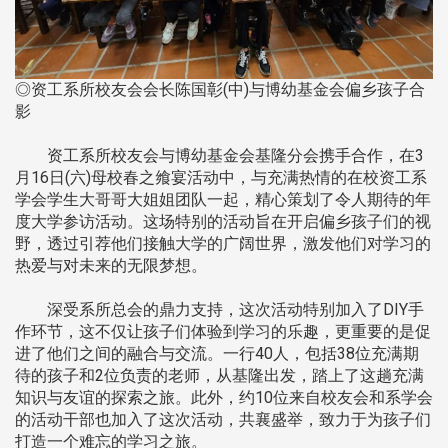
◎资工系所校友会会长陈国彰(中)与博幼基金会偏乡孩子合
影
资工系所校友会与博幼基金会基隆分会携手合作，在3
月16日(六)母校春之飨宴活动中，与充满热情的在校资工系
学会学生大哥哥大姐姐团队一起，精心策划了令人期待的年
度大学参访活动。这场特别的活动旨在开启偏乡孩子们的视
野，透过引荐他们接触大学的广阔世界，激发他们对学习的
热爱与对未来的无限梦想。
深受系所总会的鼎力支持，这次活动特别加入了DIY手
作环节，这不仅让孩子们体验到学习的乐趣，更重要的是促
进了他们之间的融合与交流。一行40人，包括38位充满期
待的孩子和2位负责的老师，从基隆出发，踏上了这趟充满
知识与友谊的探索之旅。此外，约10位来自校友会和系学会
的活动干部也加入了这次活动，共襄盛举，致力于为孩子们
打造一个难忘的学习之旅。